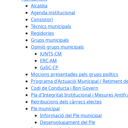
Alcaldia
Agenda institucional
Consistori
Tècnics municipals
Regidories
Grups municipals
Opinió grups municipals
JUNTS-CM
ERC-AM
GxSC-CP
Mocions presentades pels grups polítics
Programa d'Actuació Municipal / Retiment 
Codi de Conducta i Bon Govern
Pla d'Integritat Institucional i Mesures Antif
Retribucions dels càrrecs electes
Ple municipal
Informació del Ple municipal
Desenvolupament del Ple