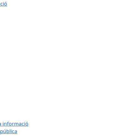
ació
la informació
 pública