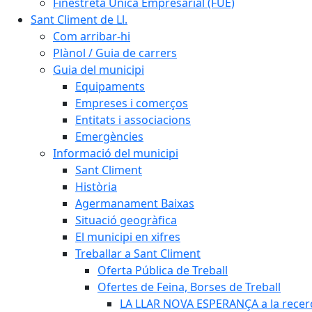
Finestreta Única Empresarial (FUE)
Sant Climent de Ll.
Com arribar-hi
Plànol / Guia de carrers
Guia del municipi
Equipaments
Empreses i comerços
Entitats i associacions
Emergències
Informació del municipi
Sant Climent
Història
Agermanament Baixas
Situació geogràfica
El municipi en xifres
Treballar a Sant Climent
Oferta Pública de Treball
Ofertes de Feina, Borses de Treball
LA LLAR NOVA ESPERANÇA a la recerc