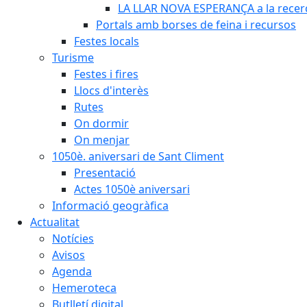
LA LLAR NOVA ESPERANÇA a la recerca
Portals amb borses de feina i recursos
Festes locals
Turisme
Festes i fires
Llocs d'interès
Rutes
On dormir
On menjar
1050è. aniversari de Sant Climent
Presentació
Actes 1050è aniversari
Informació geogràfica
Actualitat
Notícies
Avisos
Agenda
Hemeroteca
Butlletí digital