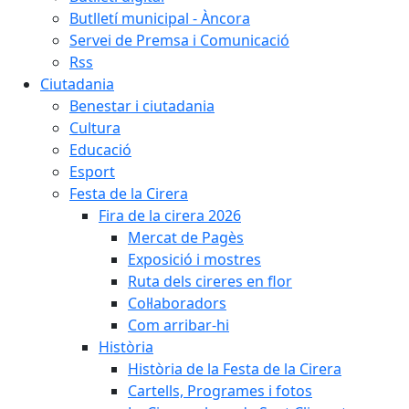
Butlletí municipal - Àncora
Servei de Premsa i Comunicació
Rss
Ciutadania
Benestar i ciutadania
Cultura
Educació
Esport
Festa de la Cirera
Fira de la cirera 2026
Mercat de Pagès
Exposició i mostres
Ruta dels cireres en flor
Col·laboradors
Com arribar-hi
Història
Història de la Festa de la Cirera
Cartells, Programes i fotos