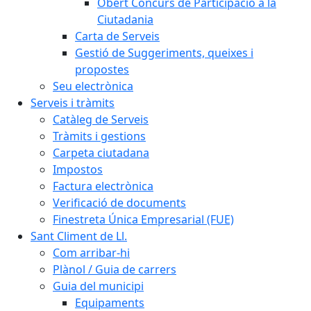
Obert Concurs de Participació a la
Ciutadania
Carta de Serveis
Gestió de Suggeriments, queixes i
propostes
Seu electrònica
Serveis i tràmits
Catàleg de Serveis
Tràmits i gestions
Carpeta ciutadana
Impostos
Factura electrònica
Verificació de documents
Finestreta Única Empresarial (FUE)
Sant Climent de Ll.
Com arribar-hi
Plànol / Guia de carrers
Guia del municipi
Equipaments