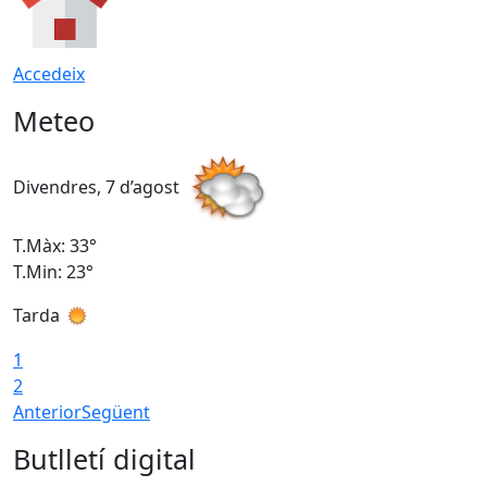
Accedeix
Meteo
Divendres, 7 d’agost
D
T.Màx: 33°
T
T.Min: 23°
T
Tarda
1
2
Anterior
Següent
Butlletí digital