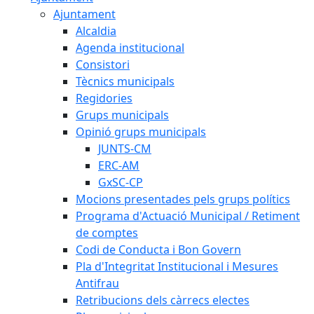
Ajuntament
Alcaldia
Agenda institucional
Consistori
Tècnics municipals
Regidories
Grups municipals
Opinió grups municipals
JUNTS-CM
ERC-AM
GxSC-CP
Mocions presentades pels grups polítics
Programa d'Actuació Municipal / Retiment
de comptes
Codi de Conducta i Bon Govern
Pla d'Integritat Institucional i Mesures
Antifrau
Retribucions dels càrrecs electes