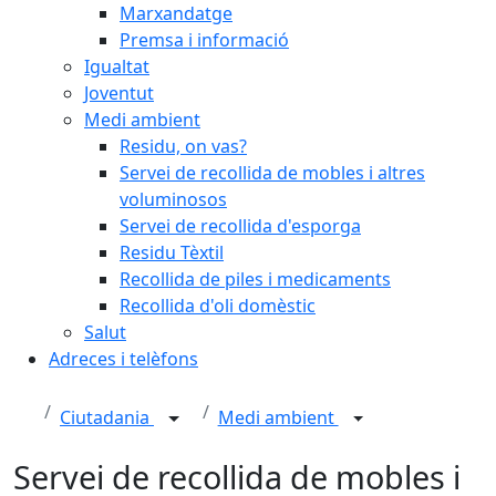
Marxandatge
Premsa i informació
Igualtat
Joventut
Medi ambient
Residu, on vas?
Servei de recollida de mobles i altres
voluminosos
Servei de recollida d'esporga
Residu Tèxtil
Recollida de piles i medicaments
Recollida d'oli domèstic
Salut
Adreces i telèfons
Ciutadania
Medi ambient
Servei de recollida de mobles i