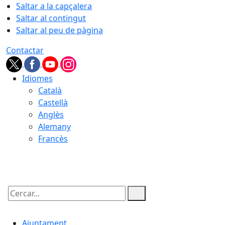
Saltar a la capçalera
Saltar al contingut
Saltar al peu de pàgina
Contactar
Idiomes
Català
Castellà
Anglès
Alemany
Francès
07.08.2026 | 04:31
Cercar:
Ajuntament