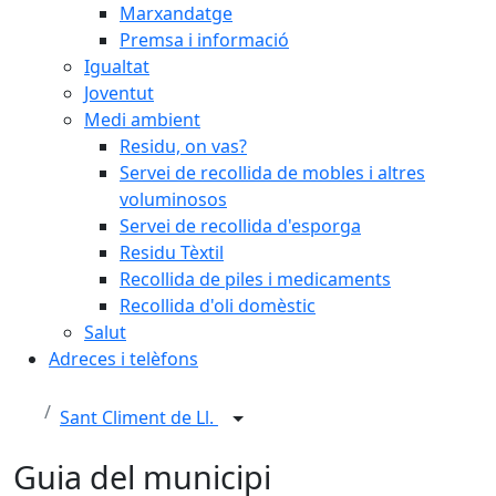
Marxandatge
Premsa i informació
Igualtat
Joventut
Medi ambient
Residu, on vas?
Servei de recollida de mobles i altres
voluminosos
Servei de recollida d'esporga
Residu Tèxtil
Recollida de piles i medicaments
Recollida d'oli domèstic
Salut
Adreces i telèfons
Sant Climent de Ll.
Guia del municipi