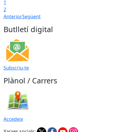
1
2
Anterior
Següent
Butlletí digital
Subscriu-te
Plànol / Carrers
Accedeix
Xarxes socials: