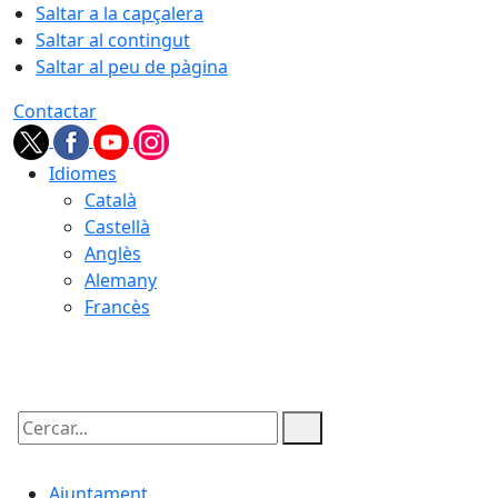
Saltar a la capçalera
Saltar al contingut
Saltar al peu de pàgina
Contactar
Idiomes
Català
Castellà
Anglès
Alemany
Francès
07.08.2026 | 07:35
Cercar:
Ajuntament