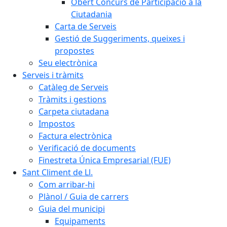
Obert Concurs de Participació a la
Ciutadania
Carta de Serveis
Gestió de Suggeriments, queixes i
propostes
Seu electrònica
Serveis i tràmits
Catàleg de Serveis
Tràmits i gestions
Carpeta ciutadana
Impostos
Factura electrònica
Verificació de documents
Finestreta Única Empresarial (FUE)
Sant Climent de Ll.
Com arribar-hi
Plànol / Guia de carrers
Guia del municipi
Equipaments