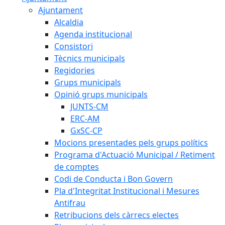
Ajuntament
Alcaldia
Agenda institucional
Consistori
Tècnics municipals
Regidories
Grups municipals
Opinió grups municipals
JUNTS-CM
ERC-AM
GxSC-CP
Mocions presentades pels grups polítics
Programa d'Actuació Municipal / Retiment
de comptes
Codi de Conducta i Bon Govern
Pla d'Integritat Institucional i Mesures
Antifrau
Retribucions dels càrrecs electes