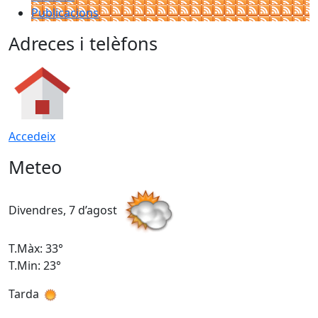
Publicacions
Adreces i telèfons
Accedeix
Meteo
Divendres, 7 d’agost
D
T.Màx: 33°
T
T.Min: 23°
T
Tarda