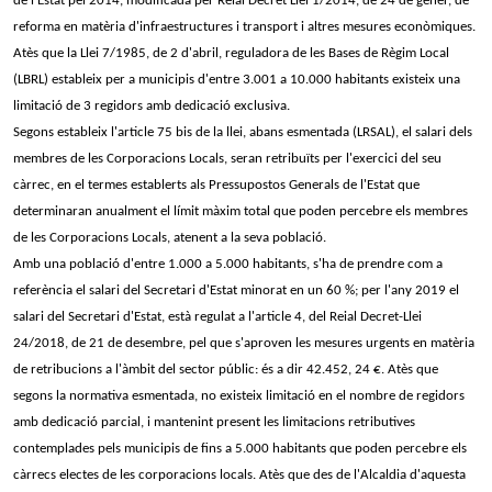
de l'Estat pel 2014, modificada per Reial Decret Llei 1/2014, de 24 de gener, de
reforma en matèria d'infraestructures i transport i altres mesures econòmiques.
Atès que la Llei 7/1985, de 2 d'abril, reguladora de les Bases de Règim Local
(LBRL) estableix per a municipis d'entre 3.001 a 10.000 habitants existeix una
limitació de 3 regidors amb dedicació exclusiva.
Segons estableix l'article 75 bis de la llei, abans esmentada (LRSAL), el salari dels
membres de les Corporacions Locals, seran retribuïts per l'exercici del seu
càrrec, en el termes establerts als Pressupostos Generals de l'Estat que
determinaran anualment el límit màxim total que poden percebre els membres
de les Corporacions Locals, atenent a la seva població.
Amb una població d'entre 1.000 a 5.000 habitants, s'ha de prendre com a
referència el salari del Secretari d'Estat minorat en un 60 %; per l'any 2019 el
salari del Secretari d'Estat, està regulat a l'article 4, del Reial Decret-Llei
24/2018, de 21 de desembre, pel que s'aproven les mesures urgents en matèria
de retribucions a l'àmbit del sector públic: és a dir 42.452, 24 €. Atès que
segons la normativa esmentada, no existeix limitació en el nombre de regidors
amb dedicació parcial, i mantenint present les limitacions retributives
contemplades pels municipis de fins a 5.000 habitants que poden percebre els
càrrecs electes de les corporacions locals. Atès que des de l'Alcaldia d'aquesta