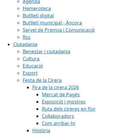
Agenda
Hemeroteca
Butlletí digital
Butlletí municipal - Àncora
Servei de Premsa i Comunicació
Rss
Ciutadania
Benestar i ciutadania
Cultura
Educació
Esport
Festa de la Cirera
Fira de la cirera 2026
Mercat de Pagès
Exposició i mostres
Ruta dels cireres en flor
Col·laboradors
Com arribar-hi
Història