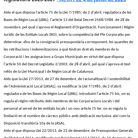
Atès el que disposa l'article 75 de la Llei 7/1985, de 2 d'abril, reguladora de les
Bases de Règim Local (LBRL), l'article 13 del Reial Decret 2568/1986, de 28 de
novembre, pel qual s'aprova el Reglament d'Organització, Funcionament i Règim
Jurídic de les Entitats Locals (RO), sobre la competència del Ple Corporatiu per
determinar, dins de la consignació pressupostària corresponent, les quanties de
les retribucions i indemnitzacions a què tindran dret els membres de la
Corporació i les assignacions a Grups Municipals en virtut del que disposa
l'article 50 del Decret Legislatiu 2/2003, de 28 d'abril, pel qual s'aprova el text
refós de la Llei Municipal i de Règim Local de Catalunya.
Atès que la Llei 27/2013, de 27 de desembre, de racionalització i sostenibilitat
de l'Administració Local (LRSAL), va modificar la Llei 7/1985, de 2 d'abril,
reguladora de les Bases de Règim Local (LBRL), introduint l'article 75 bis, on es
regula el règim retributiu dels membres de les Corporacions Locals i del
personal al servei de les entitats locals i un nou article 75 ter, on es regula la
limitació en el nombre de càrrecs públics amb dedicació exclusiva; així com la
Disposició transitòria 10a de la LRSAL.
Atès el que disposa Llei 22/2013, de 23 de desembre, de Pressupostos Generals