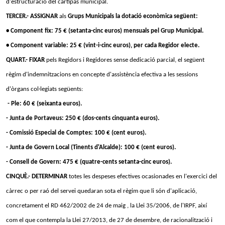
d'estructuració del cartipàs municipal.
TERCER.- ASSIGNAR
als
Grups Municipals la dotació econòmica següent:
• Component fix: 75 € (setanta-cinc euros) mensuals pel Grup Municipal.
• Component variable: 25 € (vint-i-cinc euros), per cada Regidor electe.
QUART.- FIXAR
pels Regidors i Regidores sense dedicació parcial, el següent
règim d'indemnitzacions en concepte d'assistència efectiva a les sessions
d'òrgans col·legiats següents:
- Ple: 60 € (seixanta euros).
- Junta de Portaveus: 250 € (dos-cents cinquanta euros).
- Comissió Especial de Comptes: 100 € (cent euros).
- Junta de Govern Local (Tinents d'Alcalde): 100 € (cent euros).
- Consell de Govern: 475 € (quatre-cents setanta-cinc euros).
CINQUÈ.- DETERMINAR
totes les despeses efectives ocasionades en l'exercici del
càrrec o per raó del servei quedaran sota el règim que li són d'aplicació,
concretament el RD 462/2002 de 24 de maig , la Llei 35/2006, de l'IRPF, així
com el que contempla la Llei 27/2013, de 27 de desembre, de racionalització i