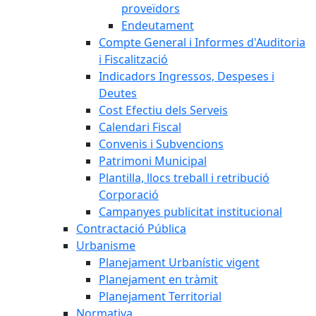
proveïdors
Endeutament
Compte General i Informes d'Auditoria
i Fiscalització
Indicadors Ingressos, Despeses i
Deutes
Cost Efectiu dels Serveis
Calendari Fiscal
Convenis i Subvencions
Patrimoni Municipal
Plantilla, llocs treball i retribució
Corporació
Campanyes publicitat institucional
Contractació Pública
Urbanisme
Planejament Urbanístic vigent
Planejament en tràmit
Planejament Territorial
Normativa