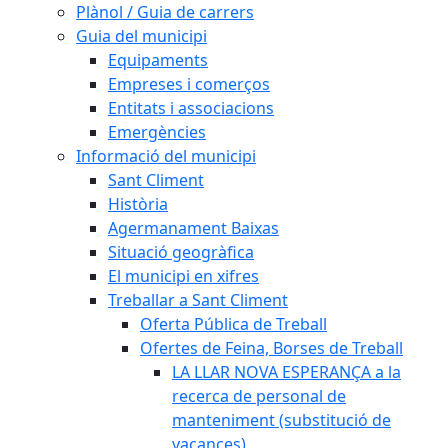
Plànol / Guia de carrers
Guia del municipi
Equipaments
Empreses i comerços
Entitats i associacions
Emergències
Informació del municipi
Sant Climent
Història
Agermanament Baixas
Situació geogràfica
El municipi en xifres
Treballar a Sant Climent
Oferta Pública de Treball
Ofertes de Feina, Borses de Treball
LA LLAR NOVA ESPERANÇA a la
recerca de personal de
manteniment (substitució de
vacances)