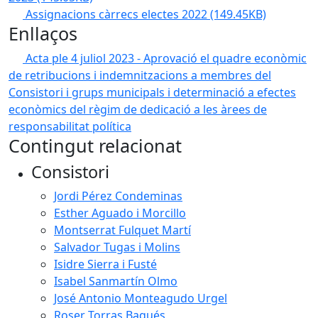
Assignacions càrrecs electes 2022
(149.45KB)
Enllaços
Acta ple 4 juliol 2023 - Aprovació el quadre econòmic
de retribucions i indemnitzacions a membres del
Consistori i grups municipals i determinació a efectes
econòmics del règim de dedicació a les àrees de
responsabilitat política
Contingut relacionat
Consistori
Jordi Pérez Condeminas
Esther Aguado i Morcillo
Montserrat Fulquet Martí
Salvador Tugas i Molins
Isidre Sierra i Fusté
Isabel Sanmartín Olmo
José Antonio Monteagudo Urgel
Roser Torras Baqués