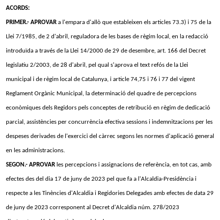
ACORDS:
PRIMER.- APROVAR
a l'empara d'allò que estableixen els articles 73.3) i 75 de la
Llei 7/1985, de 2 d'abril, reguladora de les bases de règim local, en la redacció
introduïda a través de la Llei 14/2000 de 29 de desembre, art. 166 del Decret
legislatiu 2/2003, de 28 d'abril, pel qual s'aprova el text refós de la Llei
municipal i de règim local de Catalunya, i article 74,75 i 76 i 77 del vigent
Reglament Orgànic Municipal, la determinació del quadre de percepcions
econòmiques dels Regidors pels conceptes de retribució en règim de dedicació
parcial, assistències per concurrència efectiva sessions i indemnitzacions per les
despeses derivades de l'exercici del càrrec segons les normes d'aplicació general
en les administracions.
SEGON.- APROVAR
les percepcions i assignacions de referència, en tot cas, amb
efectes des del dia 17 de juny de 2023 pel que fa a l'Alcaldia-Presidència i
respecte a les Tinències d'Alcaldia i Regidories Delegades amb efectes de data 29
de juny de 2023 corresponent al Decret d'Alcaldia núm. 278/2023