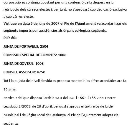
corporació es continua apostant per una contenció de la despesa en la
retribució dels càrrecs electes i, per tant, no s'aprovarà cap dedicació exclusiva
a cap càrrec electe.
Vist que en data 5 de juny de 2007 el Ple de l'Ajuntament va acordar fixar els
següents imports per assistències als òrgans col·legiats següents:
PLE: 60€
JUNTA DE PORTAVEUS: 250€
COMISSIÓ ESPECIAL DE COMPTES: 100€
JUNTA DE GOVERN: 100€
CONSELL ASSESSOR: 475€
Tot i la pujada del nivell de vida es proposa mantenir les xifres acordades ara fa
16 anys.
En virtut del que disposa l'article 13.4 del ROF i 166.1 i 166.2 del Decret
Legislatiu 2/2003, de 28 d'abril, pel qual s'aprova el text refós de la Llei
Municipal i de Règim Local de Catalunya, el Ple de l'Ajuntament adopta els
següents: