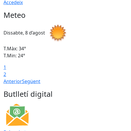
Accedeix
Meteo
Dissabte, 8 d’agost
D
T.Màx: 34°
T
T.Min: 24°
T
1
2
Anterior
Següent
Butlletí digital