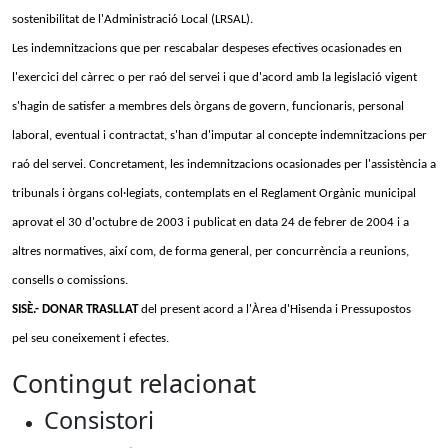
sostenibilitat de l'Administració Local (LRSAL).
Les indemnitzacions que per rescabalar despeses efectives ocasionades en
l'exercici del càrrec o per raó del servei i que d'acord amb la legislació vigent
s'hagin de satisfer a membres dels òrgans de govern, funcionaris, personal
laboral, eventual i contractat, s'han d'imputar al concepte indemnitzacions per
raó del servei. Concretament, les indemnitzacions ocasionades per l'assistència a
tribunals i òrgans col·legiats, contemplats en el Reglament Orgànic municipal
aprovat el 30 d'octubre de 2003 i publicat en data 24 de febrer de 2004 i a
altres normatives, així com, de forma general, per concurrència a reunions,
consells o comissions.
SISÈ.- DONAR TRASLLAT
del present acord a l'Àrea d'Hisenda i Pressupostos
pel seu coneixement i efectes.
Contingut relacionat
Consistori