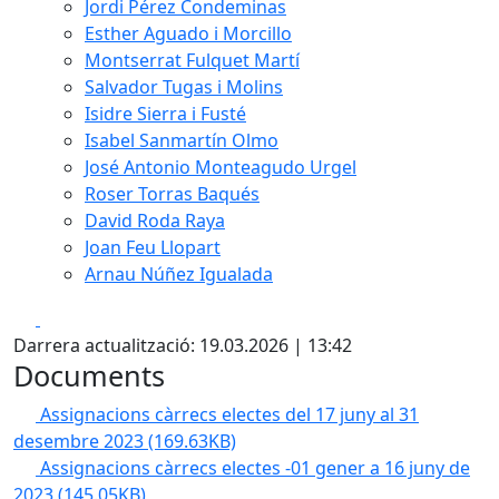
Jordi Pérez Condeminas
Esther Aguado i Morcillo
Montserrat Fulquet Martí
Salvador Tugas i Molins
Isidre Sierra i Fusté
Isabel Sanmartín Olmo
José Antonio Monteagudo Urgel
Roser Torras Baqués
David Roda Raya
Joan Feu Llopart
Arnau Núñez Igualada
Facebook
X
Darrera actualització: 19.03.2026 | 13:42
Documents
Assignacions càrrecs electes del 17 juny al 31
desembre 2023
(169.63KB)
Assignacions càrrecs electes -01 gener a 16 juny de
2023
(145.05KB)