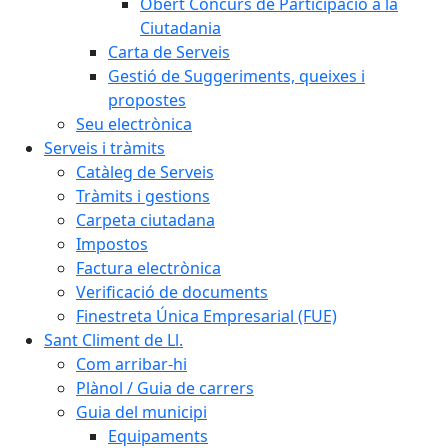
Obert Concurs de Participació a la
Ciutadania
Carta de Serveis
Gestió de Suggeriments, queixes i
propostes
Seu electrònica
Serveis i tràmits
Catàleg de Serveis
Tràmits i gestions
Carpeta ciutadana
Impostos
Factura electrònica
Verificació de documents
Finestreta Única Empresarial (FUE)
Sant Climent de Ll.
Com arribar-hi
Plànol / Guia de carrers
Guia del municipi
Equipaments