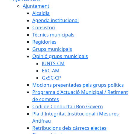
Ajuntament
Alcaldia
Agenda institucional
Consistori
Tècnics municipals
Regidories
Grups municipals
Opinió grups municipals
JUNTS-CM
ERC-AM
GxSC-CP
Mocions presentades pels grups polítics
Programa d'Actuació Municipal / Retiment
de comptes
Codi de Conducta i Bon Govern
Pla d'Integritat Institucional i Mesures
Antifrau
Retribucions dels càrrecs electes