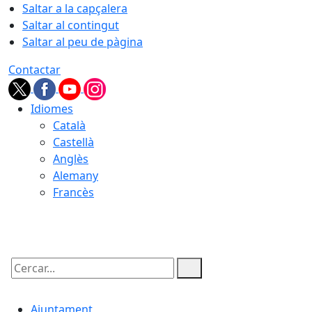
Saltar a la capçalera
Saltar al contingut
Saltar al peu de pàgina
Contactar
Idiomes
Català
Castellà
Anglès
Alemany
Francès
08.08.2026 | 09:22
Cercar:
Ajuntament