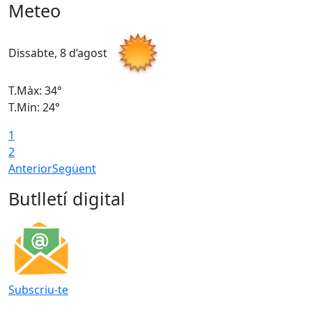
Meteo
Dissabte, 8 d’agost
D
T.Màx: 34°
T
T.Min: 24°
T
1
2
Anterior
Següent
Butlletí digital
Subscriu-te