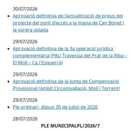
30/07/2026
Aprovació definitiva de l’actualització de preus del pr
Aprovació definitiva de l’actualització de preus del
projecte del pont d’accés a la masia de Can Bonet i
la vorera volada
29/07/2026
Aprovació definitiva de la 3a operació jurídica complem
Aprovació definitiva de la 3a operació jurídica
complementària (PAU Travessia del Prat de la Riba –
El Molí – Ca l'Esquerrà)
29/07/2026
Aprovació definitiva de la Junta de Compensació Provis
Aprovació definitiva de la Junta de Compensació
Provisional (àmbit Circumval·lació, Molí i Torrent)
29/07/2026
Ple ordinari, dijous 30 de juliol de 2026
Ple ordinari, dijous 30 de juliol de 2026
28/07/2026
PLE MUNICIPALPL/2026/7