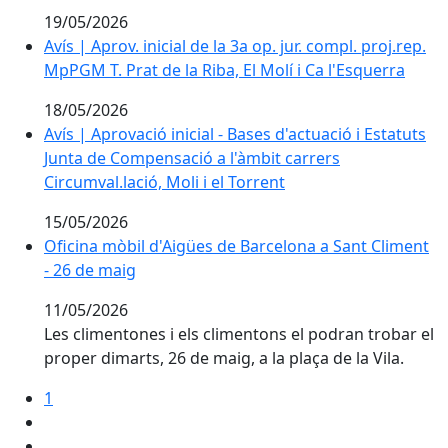
19/05/2026
Avís | Aprov. inicial de la 3a op. jur. compl. proj.rep. 
Avís | Aprov. inicial de la 3a op. jur. compl. proj.rep.
MpPGM T. Prat de la Riba, El Molí i Ca l'Esquerra
18/05/2026
Avís | Aprovació inicial - Bases d'actuació i Estatuts 
Avís | Aprovació inicial - Bases d'actuació i Estatuts
Junta de Compensació a l'àmbit carrers
Circumval.lació, Moli i el Torrent
15/05/2026
Oficina mòbil d'Aigües de Barcelona a Sant Climent - 
Oficina mòbil d'Aigües de Barcelona a Sant Climent
- 26 de maig
11/05/2026
Les climentones i els climentons el podran trobar el
proper dimarts, 26 de maig, a la plaça de la Vila.
1