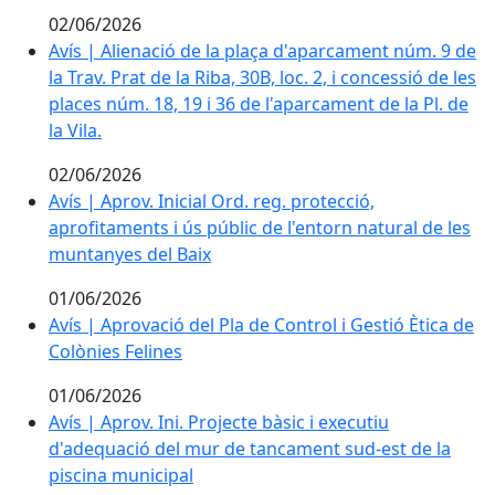
02/06/2026
Avís | Alienació de la plaça d'aparcament núm. 9 de la Tr
Avís | Alienació de la plaça d'aparcament núm. 9 de
la Trav. Prat de la Riba, 30B, loc. 2, i concessió de les
places núm. 18, 19 i 36 de l'aparcament de la Pl. de
la Vila.
02/06/2026
Avís | Aprov. Inicial Ord. reg. protecció, aprofitament
Avís | Aprov. Inicial Ord. reg. protecció,
aprofitaments i ús públic de l'entorn natural de les
muntanyes del Baix
01/06/2026
Avís | Aprovació del Pla de Control i Gestió Ètica de C
Avís | Aprovació del Pla de Control i Gestió Ètica de
Colònies Felines
01/06/2026
Avís | Aprov. Ini. Projecte bàsic i executiu d'adequac
Avís | Aprov. Ini. Projecte bàsic i executiu
d'adequació del mur de tancament sud-est de la
piscina municipal