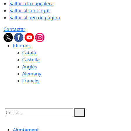
Saltar a la capçalera
Saltar al contingut
Saltar al peu de pàgina
Contactar
Idiomes
Català
Castellà
Anglès
Alemany
Francès
06.08.2026 | 22:27
Cercar:
Ajuntament