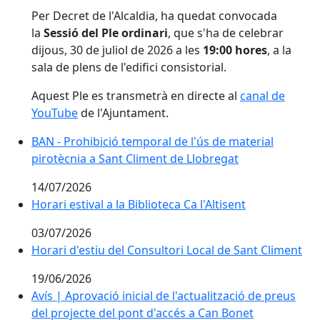
Per Decret de l'Alcaldia, ha quedat convocada
la
Sessió del Ple ordinari
, que s'ha de celebrar
dijous, 30 de juliol de 2026 a les
19:00 hores
, a la
sala de plens de l'edifici consistorial.
Aquest Ple es transmetrà en directe al
canal de
YouTube
de l'Ajuntament.
BAN - Prohibició temporal de l'ús de material pirotèc
BAN - Prohibició temporal de l'ús de material
pirotècnia a Sant Climent de Llobregat
14/07/2026
Horari estival a la Biblioteca Ca l'Altisent
Horari estival a la Biblioteca Ca l'Altisent
03/07/2026
Horari d'estiu del Consultori Local de Sant Climent
Horari d'estiu del Consultori Local de Sant Climent
19/06/2026
Avís | Aprovació inicial de l'actualització de preus de
Avís | Aprovació inicial de l'actualització de preus
del projecte del pont d'accés a Can Bonet