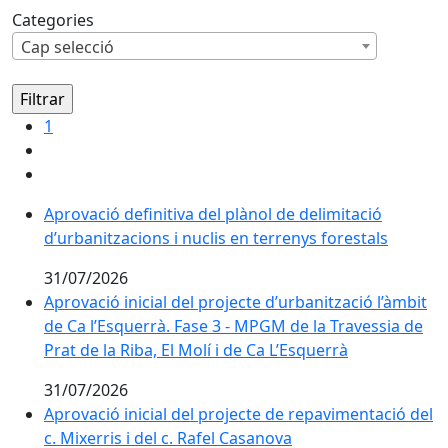
Categories
Cap selecció
1
Aprovació definitiva del plànol de delimitació d’urbani
Aprovació definitiva del plànol de delimitació
d’urbanitzacions i nuclis en terrenys forestals
31/07/2026
Aprovació inicial del projecte d’urbanització l’àmbit d
Aprovació inicial del projecte d’urbanització l’àmbit
de Ca l’Esquerrà. Fase 3 - MPGM de la Travessia de
Prat de la Riba, El Molí i de Ca L’Esquerrà
31/07/2026
Aprovació inicial del projecte de repavimentació del c.
Aprovació inicial del projecte de repavimentació del
c. Mixerris i del c. Rafel Casanova