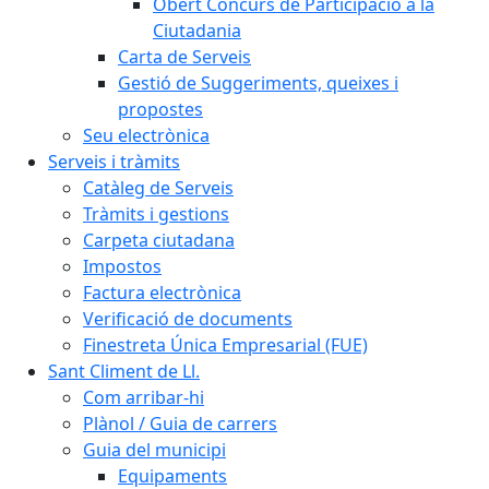
Obert Concurs de Participació a la
Ciutadania
Carta de Serveis
Gestió de Suggeriments, queixes i
propostes
Seu electrònica
Serveis i tràmits
Catàleg de Serveis
Tràmits i gestions
Carpeta ciutadana
Impostos
Factura electrònica
Verificació de documents
Finestreta Única Empresarial (FUE)
Sant Climent de Ll.
Com arribar-hi
Plànol / Guia de carrers
Guia del municipi
Equipaments