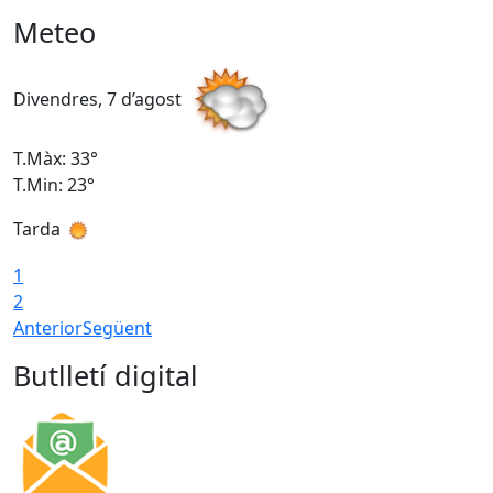
Meteo
Divendres, 7 d’agost
D
T.Màx: 33°
T
T.Min: 23°
T
Tarda
1
2
Anterior
Següent
Butlletí digital