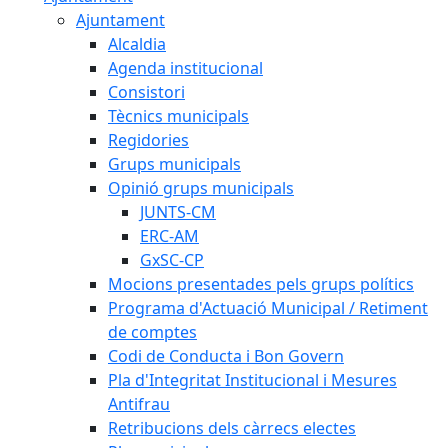
Ajuntament
Alcaldia
Agenda institucional
Consistori
Tècnics municipals
Regidories
Grups municipals
Opinió grups municipals
JUNTS-CM
ERC-AM
GxSC-CP
Mocions presentades pels grups polítics
Programa d'Actuació Municipal / Retiment
de comptes
Codi de Conducta i Bon Govern
Pla d'Integritat Institucional i Mesures
Antifrau
Retribucions dels càrrecs electes