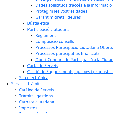
Dades sol·licituds d'accés a la informació
Protegim les vostres dades
Garantim drets i deures
Bústia ètica
Participació ciutadana
Reglament
Composició consells
Processos Participació Ciutadana Obert
Processos participatius finalitzats
Obert Concurs de Participació a la Ciuta
Carta de Serveis
Gestió de Suggeriments, queixes i propostes
Seu electrònica
Serveis i tràmits
Catàleg de Serveis
Tràmits i gestions
Carpeta ciutadana
Impostos