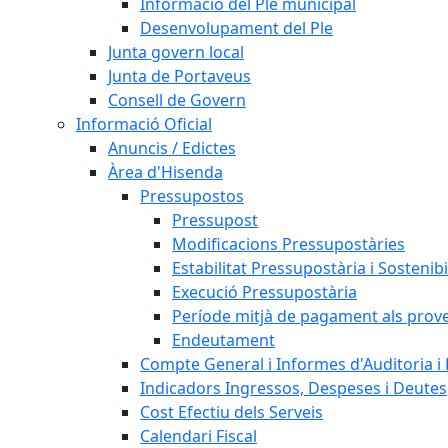
Informació del Ple municipal
Desenvolupament del Ple
Junta govern local
Junta de Portaveus
Consell de Govern
Informació Oficial
Anuncis / Edictes
Àrea d'Hisenda
Pressupostos
Pressupost
Modificacions Pressupostàries
Estabilitat Pressupostària i Sostenibi
Execució Pressupostària
Període mitjà de pagament als prov
Endeutament
Compte General i Informes d'Auditoria i F
Indicadors Ingressos, Despeses i Deutes
Cost Efectiu dels Serveis
Calendari Fiscal