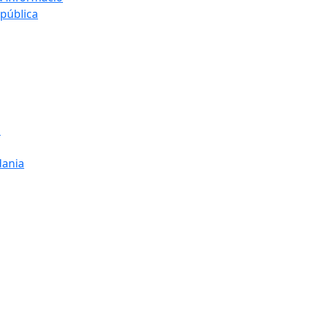
 pública
s
dania