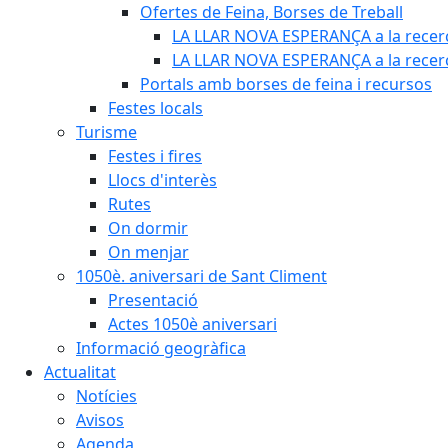
Ofertes de Feina, Borses de Treball
LA LLAR NOVA ESPERANÇA a la recerc
LA LLAR NOVA ESPERANÇA a la recerca
Portals amb borses de feina i recursos
Festes locals
Turisme
Festes i fires
Llocs d'interès
Rutes
On dormir
On menjar
1050è. aniversari de Sant Climent
Presentació
Actes 1050è aniversari
Informació geogràfica
Actualitat
Notícies
Avisos
Agenda