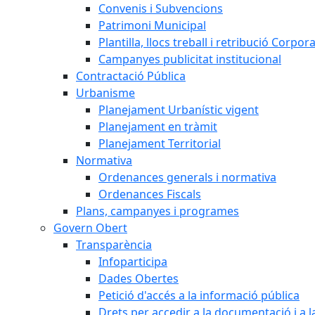
Convenis i Subvencions
Patrimoni Municipal
Plantilla, llocs treball i retribució Corpor
Campanyes publicitat institucional
Contractació Pública
Urbanisme
Planejament Urbanístic vigent
Planejament en tràmit
Planejament Territorial
Normativa
Ordenances generals i normativa
Ordenances Fiscals
Plans, campanyes i programes
Govern Obert
Transparència
Infoparticipa
Dades Obertes
Petició d'accés a la informació pública
Drets per accedir a la documentació i a 