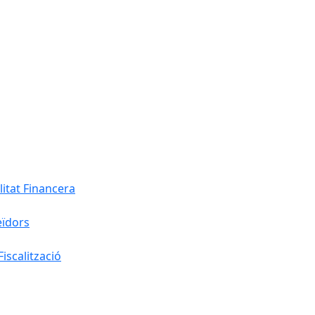
litat Financera
eïdors
iscalització