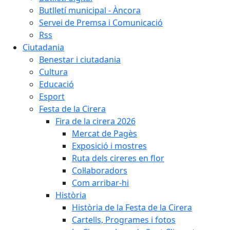
Butlletí municipal - Àncora
Servei de Premsa i Comunicació
Rss
Ciutadania
Benestar i ciutadania
Cultura
Educació
Esport
Festa de la Cirera
Fira de la cirera 2026
Mercat de Pagès
Exposició i mostres
Ruta dels cireres en flor
Col·laboradors
Com arribar-hi
Història
Història de la Festa de la Cirera
Cartells, Programes i fotos