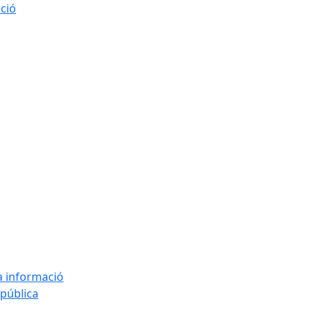
ació
la informació
 pública