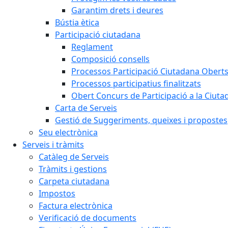
Garantim drets i deures
Bústia ètica
Participació ciutadana
Reglament
Composició consells
Processos Participació Ciutadana Obert
Processos participatius finalitzats
Obert Concurs de Participació a la Ciuta
Carta de Serveis
Gestió de Suggeriments, queixes i propostes
Seu electrònica
Serveis i tràmits
Catàleg de Serveis
Tràmits i gestions
Carpeta ciutadana
Impostos
Factura electrònica
Verificació de documents