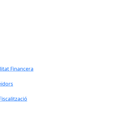
litat Financera
eïdors
iscalització