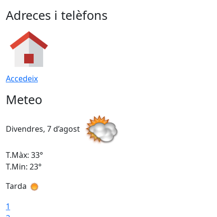
Adreces i telèfons
Accedeix
Meteo
Divendres, 7 d’agost
D
T.Màx: 33°
T
T.Min: 23°
T
Tarda
1