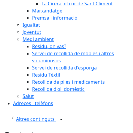
La Cirera, el cor de Sant Climent
Marxandatge
Premsa i informació
Igualtat
Joventut
Medi ambient
Residu, on vas?
Servei de recollida de mobles i altres
voluminosos
Servei de recollida d'esporga
Residu Tèxtil
Recollida de piles i medicaments
Recollida d'oli domèstic
Salut
Adreces i telèfons
Altres continguts