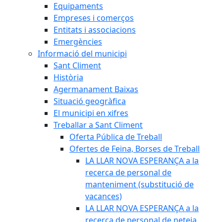
Equipaments
Empreses i comerços
Entitats i associacions
Emergències
Informació del municipi
Sant Climent
Història
Agermanament Baixas
Situació geogràfica
El municipi en xifres
Treballar a Sant Climent
Oferta Pública de Treball
Ofertes de Feina, Borses de Treball
LA LLAR NOVA ESPERANÇA a la
recerca de personal de
manteniment (substitució de
vacances)
LA LLAR NOVA ESPERANÇA a la
recerca de personal de neteja