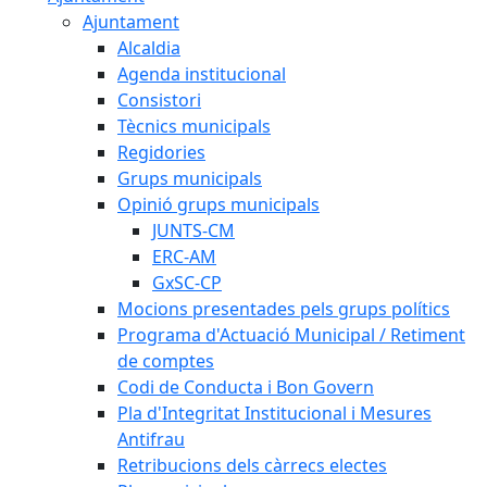
Ajuntament
Alcaldia
Agenda institucional
Consistori
Tècnics municipals
Regidories
Grups municipals
Opinió grups municipals
JUNTS-CM
ERC-AM
GxSC-CP
Mocions presentades pels grups polítics
Programa d'Actuació Municipal / Retiment
de comptes
Codi de Conducta i Bon Govern
Pla d'Integritat Institucional i Mesures
Antifrau
Retribucions dels càrrecs electes