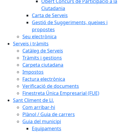
Obert Concurs de Participació a la
Ciutadania
Carta de Serveis
Gestió de Suggeriments, queixes i
propostes
Seu electrònica
Serveis i tràmits
Catàleg de Serveis
Tràmits i gestions
Carpeta ciutadana
Impostos
Factura electrònica
Verificació de documents
Finestreta Única Empresarial (FUE)
Sant Climent de Ll.
Com arribar-hi
Plànol / Guia de carrers
Guia del municipi
Equipaments