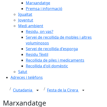
Marxandatge
Premsa i informació
Igualtat
Joventut
Medi ambient
Residu, on vas?
Servei de recollida de mobles i altres
voluminosos
Servei de recollida d'esporga
Residu Tèxtil
Recollida de piles i medicaments
Recollida d'oli domèstic
Salut
Adreces i telèfons
Ciutadania
Festa de la Cirera
Marxandatge