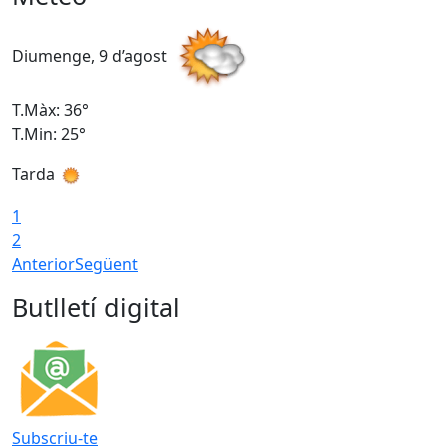
Diumenge, 9 d’agost
D
T.Màx: 36°
T
T.Min: 25°
T
Tarda
T
1
2
Anterior
Següent
Butlletí digital
Subscriu-te