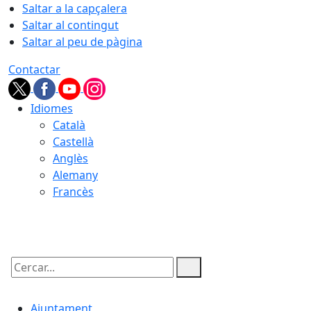
Saltar a la capçalera
Saltar al contingut
Saltar al peu de pàgina
Contactar
Idiomes
Català
Castellà
Anglès
Alemany
Francès
09.08.2026 | 07:47
Cercar:
Ajuntament