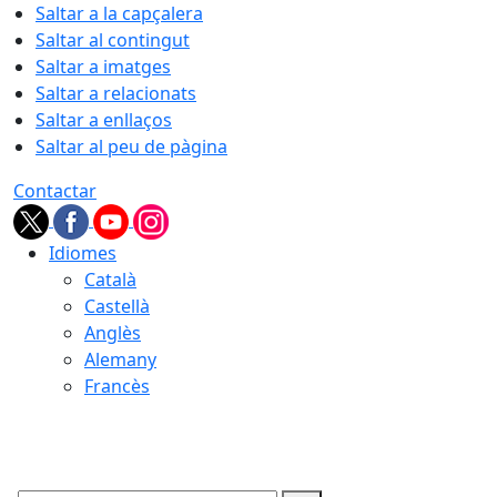
Saltar a la capçalera
Saltar al contingut
Saltar a imatges
Saltar a relacionats
Saltar a enllaços
Saltar al peu de pàgina
Contactar
Idiomes
Català
Castellà
Anglès
Alemany
Francès
08.08.2026 | 16:26