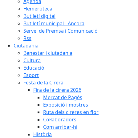
Agenda
Hemeroteca
Butlletí digital
Butlletí municipal - Àncora
Servei de Premsa i Comunicació
Rss
Ciutadania
Benestar i ciutadania
Cultura
Educació
Esport
Festa de la Cirera
Fira de la cirera 2026
Mercat de Pagès
Exposició i mostres
Ruta dels cireres en flor
Col·laboradors
Com arribar-hi
Història