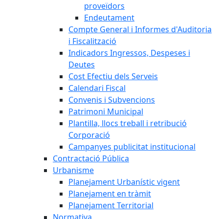
proveïdors
Endeutament
Compte General i Informes d'Auditoria
i Fiscalització
Indicadors Ingressos, Despeses i
Deutes
Cost Efectiu dels Serveis
Calendari Fiscal
Convenis i Subvencions
Patrimoni Municipal
Plantilla, llocs treball i retribució
Corporació
Campanyes publicitat institucional
Contractació Pública
Urbanisme
Planejament Urbanístic vigent
Planejament en tràmit
Planejament Territorial
Normativa