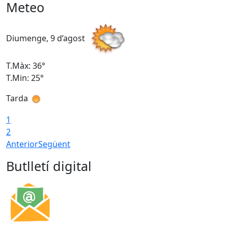
Meteo
Diumenge, 9 d’agost
D
T.Màx: 36°
T
T.Min: 25°
T
Tarda
T
1
2
Anterior
Següent
Butlletí digital