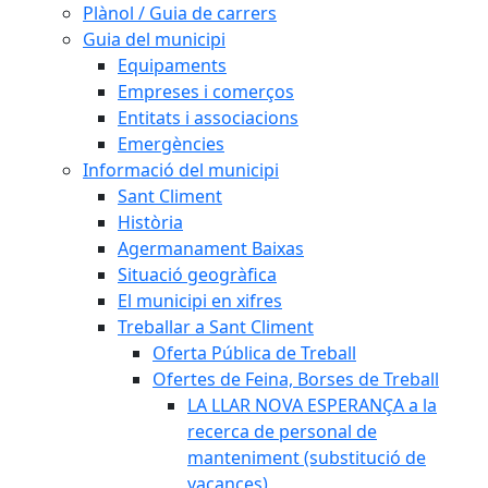
Plànol / Guia de carrers
Guia del municipi
Equipaments
Empreses i comerços
Entitats i associacions
Emergències
Informació del municipi
Sant Climent
Història
Agermanament Baixas
Situació geogràfica
El municipi en xifres
Treballar a Sant Climent
Oferta Pública de Treball
Ofertes de Feina, Borses de Treball
LA LLAR NOVA ESPERANÇA a la
recerca de personal de
manteniment (substitució de
vacances)