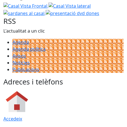
Casal Vista Frontal
Casal Vista lateral
sardanes al casal
presentació dvd dones
RSS
L'actualitat a un clic
Agenda
Agenda política
Avisos
Notícies
Publicacions
Adreces i telèfons
Accedeix