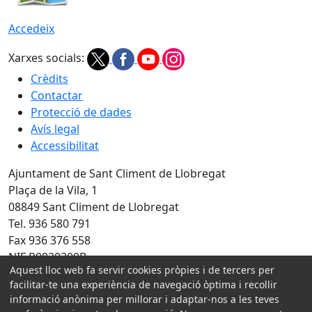
Accedeix
Xarxes socials:
Crèdits
Contactar
Protecció de dades
Avís legal
Accessibilitat
Ajuntament de Sant Climent de Llobregat
Plaça de la Vila, 1
08849 Sant Climent de Llobregat
Tel. 936 580 791
Fax 936 376 558
NIF P0820300B
Aquest lloc web fa servir cookies pròpies i de tercers per
Amb la col·laboració de:
facilitar-te una experiència de navegació òptima i recollir
informació anònima per millorar i adaptar-nos a les teves