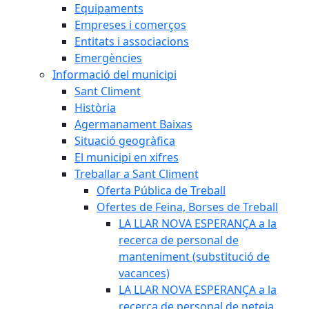
Equipaments
Empreses i comerços
Entitats i associacions
Emergències
Informació del municipi
Sant Climent
Història
Agermanament Baixas
Situació geogràfica
El municipi en xifres
Treballar a Sant Climent
Oferta Pública de Treball
Ofertes de Feina, Borses de Treball
LA LLAR NOVA ESPERANÇA a la
recerca de personal de
manteniment (substitució de
vacances)
LA LLAR NOVA ESPERANÇA a la
recerca de personal de neteja