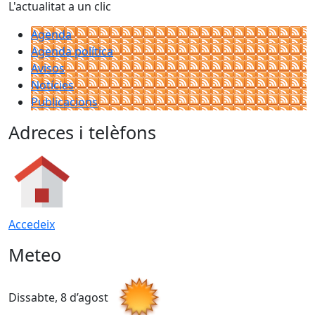
L'actualitat a un clic
Agenda
Agenda política
Avisos
Notícies
Publicacions
Adreces i telèfons
Accedeix
Meteo
Dissabte, 8 d’agost
D