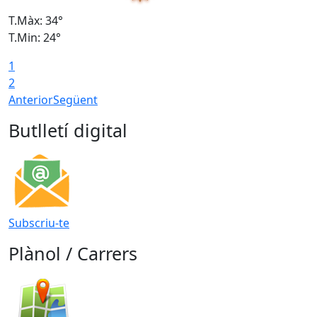
T.Màx: 34°
T
T.Min: 24°
T
1
2
Anterior
Següent
Butlletí digital
Subscriu-te
Plànol / Carrers