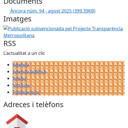
Documents
Àncora núm. 94 - agost 2025
(399.39KB)
Imatges
Publicació subvencionada pel Projecte Transparència Met
RSS
L'actualitat a un clic
Agenda
Agenda política
Avisos
Notícies
Publicacions
Adreces i telèfons