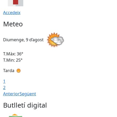
Accedeix
Meteo
Diumenge, 9 d’agost
D
T.Màx: 36°
T
T.Min: 25°
T
Tarda
T
1
2
Anterior
Següent
Butlletí digital