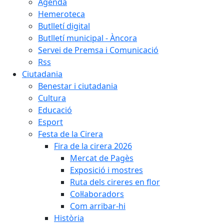
Agenda
Hemeroteca
Butlletí digital
Butlletí municipal - Àncora
Servei de Premsa i Comunicació
Rss
Ciutadania
Benestar i ciutadania
Cultura
Educació
Esport
Festa de la Cirera
Fira de la cirera 2026
Mercat de Pagès
Exposició i mostres
Ruta dels cireres en flor
Col·laboradors
Com arribar-hi
Història