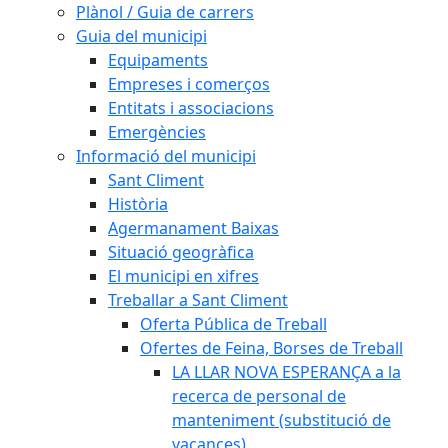
Plànol / Guia de carrers
Guia del municipi
Equipaments
Empreses i comerços
Entitats i associacions
Emergències
Informació del municipi
Sant Climent
Història
Agermanament Baixas
Situació geogràfica
El municipi en xifres
Treballar a Sant Climent
Oferta Pública de Treball
Ofertes de Feina, Borses de Treball
LA LLAR NOVA ESPERANÇA a la
recerca de personal de
manteniment (substitució de
vacances)