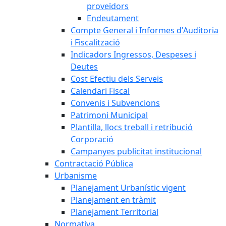
proveïdors
Endeutament
Compte General i Informes d'Auditoria
i Fiscalització
Indicadors Ingressos, Despeses i
Deutes
Cost Efectiu dels Serveis
Calendari Fiscal
Convenis i Subvencions
Patrimoni Municipal
Plantilla, llocs treball i retribució
Corporació
Campanyes publicitat institucional
Contractació Pública
Urbanisme
Planejament Urbanístic vigent
Planejament en tràmit
Planejament Territorial
Normativa