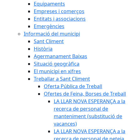
Equipaments
Empreses i comerços
Entitats i associacions
Emergències
Informació del municipi
Sant Climent
Història
Agermanament Baixas
Situació geogràfica
El municipi en xifres
Treballar a Sant Climent
Oferta Pública de Treball
Ofertes de Feina, Borses de Treball
LA LLAR NOVA ESPERANÇA a la
recerca de personal de
manteniment (substitució de
vacances)
LA LLAR NOVA ESPERANÇA a la
recerca de personal de neteja