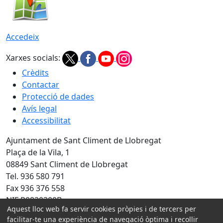
Accedeix
Xarxes socials:
Crèdits
Contactar
Protecció de dades
Avís legal
Accessibilitat
Ajuntament de Sant Climent de Llobregat
Plaça de la Vila, 1
08849 Sant Climent de Llobregat
Tel. 936 580 791
Fax 936 376 558
NIF P0820300B
Aquest lloc web fa servir cookies pròpies i de tercers per
Amb la col·laboració de:
facilitar-te una experiència de navegació òptima i recollir