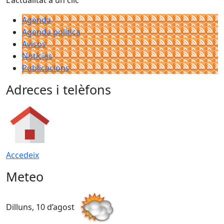
L'actualitat a un clic
Agenda
Agenda política
Avisos
Notícies
Publicacions
Adreces i telèfons
Accedeix
Meteo
Dilluns, 10 d’agost
D