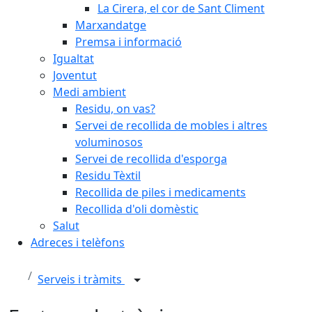
La Cirera, el cor de Sant Climent
Marxandatge
Premsa i informació
Igualtat
Joventut
Medi ambient
Residu, on vas?
Servei de recollida de mobles i altres
voluminosos
Servei de recollida d'esporga
Residu Tèxtil
Recollida de piles i medicaments
Recollida d'oli domèstic
Salut
Adreces i telèfons
Serveis i tràmits