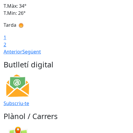
T.Màx: 34°
T
T.Min: 26°
T
Tarda
T
1
2
Anterior
Següent
Butlletí digital
Subscriu-te
Plànol / Carrers