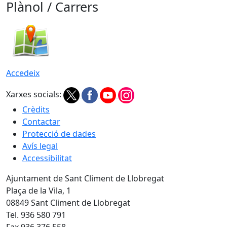
Plànol / Carrers
Accedeix
Xarxes socials:
Crèdits
Contactar
Protecció de dades
Avís legal
Accessibilitat
Ajuntament de Sant Climent de Llobregat
Plaça de la Vila, 1
08849 Sant Climent de Llobregat
Tel. 936 580 791
Fax 936 376 558