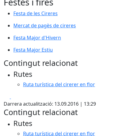
Festes i fires
Festa de les Cireres
Festa de les Cireres
Mercat de pagès de cireres
Mercat de pagès de cireres
Festa Major d'Hivern
Festa Major d'Hivern
Festa Major Estiu
Festa Major Estiu
Contingut relacionat
Rutes
Ruta turística del cirerer en flor
Facebook
X
Darrera actualització: 13.09.2016 | 13:29
Contingut relacionat
Rutes
Ruta turística del cirerer en flor