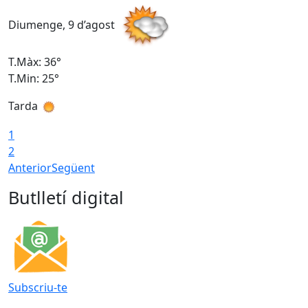
Diumenge, 9 d’agost
D
T.Màx: 36°
T
T.Min: 25°
T
Tarda
T
1
2
Anterior
Següent
Butlletí digital
Subscriu-te