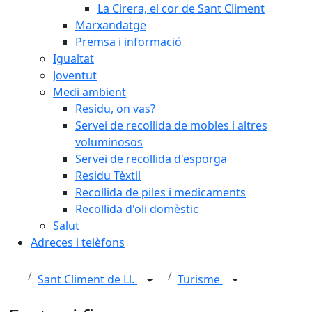
La Cirera, el cor de Sant Climent
Marxandatge
Premsa i informació
Igualtat
Joventut
Medi ambient
Residu, on vas?
Servei de recollida de mobles i altres
voluminosos
Servei de recollida d'esporga
Residu Tèxtil
Recollida de piles i medicaments
Recollida d'oli domèstic
Salut
Adreces i telèfons
Sant Climent de Ll.
Turisme