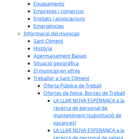
Equipaments
Empreses i comerços
Entitats i associacions
Emergències
Informació del municipi
Sant Climent
Història
Agermanament Baixas
Situació geogràfica
El municipi en xifres
Treballar a Sant Climent
Oferta Pública de Treball
Ofertes de Feina, Borses de Treball
LA LLAR NOVA ESPERANÇA a la
recerca de personal de
manteniment (substitució de
vacances)
LA LLAR NOVA ESPERANÇA a la
recerca de personal de neteja