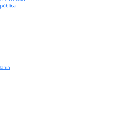
 pública
s
dania