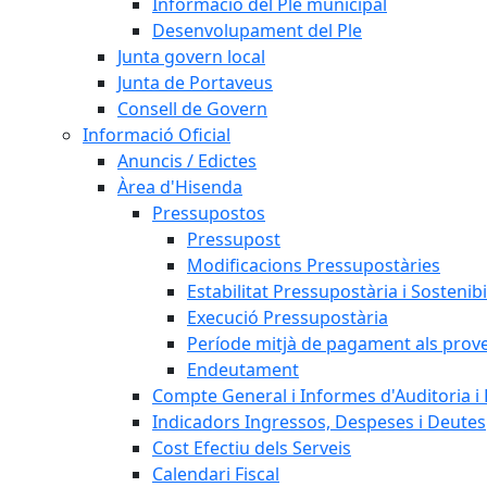
Informació del Ple municipal
Desenvolupament del Ple
Junta govern local
Junta de Portaveus
Consell de Govern
Informació Oficial
Anuncis / Edictes
Àrea d'Hisenda
Pressupostos
Pressupost
Modificacions Pressupostàries
Estabilitat Pressupostària i Sostenibi
Execució Pressupostària
Període mitjà de pagament als prov
Endeutament
Compte General i Informes d'Auditoria i F
Indicadors Ingressos, Despeses i Deutes
Cost Efectiu dels Serveis
Calendari Fiscal