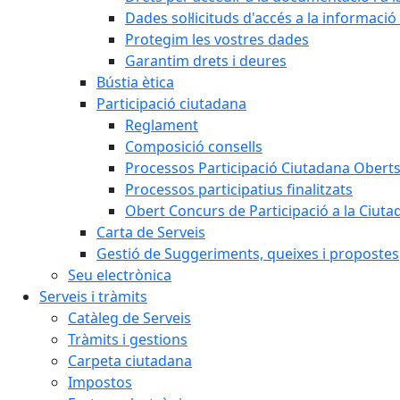
Dades sol·licituds d'accés a la informació
Protegim les vostres dades
Garantim drets i deures
Bústia ètica
Participació ciutadana
Reglament
Composició consells
Processos Participació Ciutadana Obert
Processos participatius finalitzats
Obert Concurs de Participació a la Ciuta
Carta de Serveis
Gestió de Suggeriments, queixes i propostes
Seu electrònica
Serveis i tràmits
Catàleg de Serveis
Tràmits i gestions
Carpeta ciutadana
Impostos