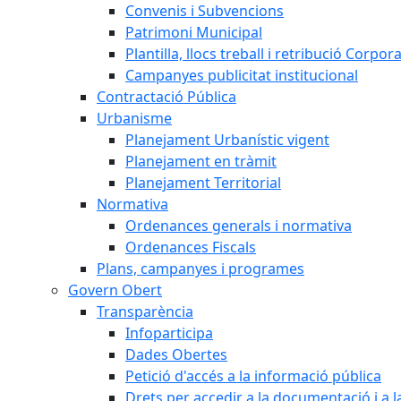
Convenis i Subvencions
Patrimoni Municipal
Plantilla, llocs treball i retribució Corpor
Campanyes publicitat institucional
Contractació Pública
Urbanisme
Planejament Urbanístic vigent
Planejament en tràmit
Planejament Territorial
Normativa
Ordenances generals i normativa
Ordenances Fiscals
Plans, campanyes i programes
Govern Obert
Transparència
Infoparticipa
Dades Obertes
Petició d'accés a la informació pública
Drets per accedir a la documentació i a 