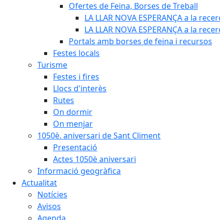
Ofertes de Feina, Borses de Treball
LA LLAR NOVA ESPERANÇA a la recerc
LA LLAR NOVA ESPERANÇA a la recerca
Portals amb borses de feina i recursos
Festes locals
Turisme
Festes i fires
Llocs d'interès
Rutes
On dormir
On menjar
1050è. aniversari de Sant Climent
Presentació
Actes 1050è aniversari
Informació geogràfica
Actualitat
Notícies
Avisos
Agenda