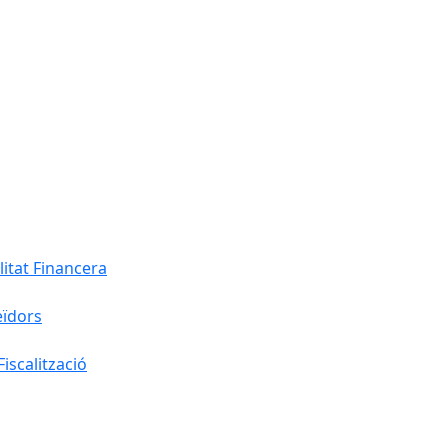
litat Financera
eïdors
iscalització