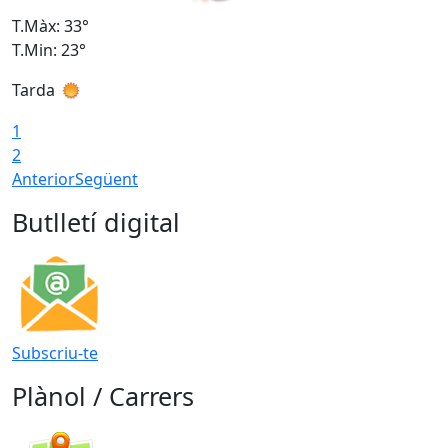
T.Màx: 33°
T
T.Min: 23°
T
Tarda
1
2
Anterior
Següent
Butlletí digital
Subscriu-te
Plànol / Carrers