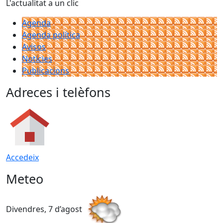
L'actualitat a un clic
Agenda
Agenda política
Avisos
Notícies
Publicacions
Adreces i telèfons
Accedeix
Meteo
Divendres, 7 d’agost
D