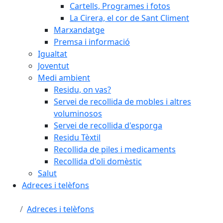
Cartells, Programes i fotos
La Cirera, el cor de Sant Climent
Marxandatge
Premsa i informació
Igualtat
Joventut
Medi ambient
Residu, on vas?
Servei de recollida de mobles i altres
voluminosos
Servei de recollida d'esporga
Residu Tèxtil
Recollida de piles i medicaments
Recollida d'oli domèstic
Salut
Adreces i telèfons
Adreces i telèfons