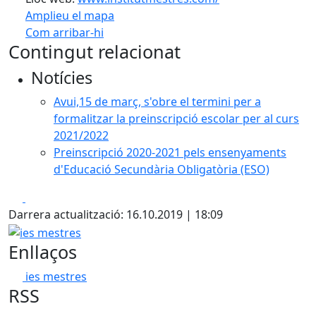
Amplieu el mapa
Com arribar-hi
Leaflet
| ©
OpenStreetMap
contributors
Contingut relacionat
+
Notícies
−
Avui,15 de març, s'obre el termini per a
formalitzar la preinscripció escolar per al curs
2021/2022
Preinscripció 2020-2021 pels ensenyaments
d'Educació Secundària Obligatòria (ESO)
Facebook
X
Darrera actualització: 16.10.2019 | 18:09
ies mestres
Enllaços
ies mestres
RSS