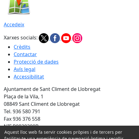
Accedeix
Xarxes socials:
Crèdits
Contactar
Protecció de dades
Avís legal
Accessibilitat
Ajuntament de Sant Climent de Llobregat
Plaça de la Vila, 1
08849 Sant Climent de Llobregat
Tel. 936 580 791
Fax 936 376 558
NIF P0820300B
Aquest lloc web fa servir cookies pròpies i de tercers per
Amb la col·laboració de:
facilitar-te una experiència de navegació òptima i recollir