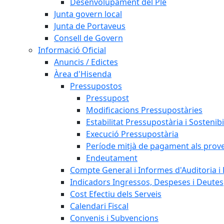
Desenvolupament del Ple
Junta govern local
Junta de Portaveus
Consell de Govern
Informació Oficial
Anuncis / Edictes
Àrea d'Hisenda
Pressupostos
Pressupost
Modificacions Pressupostàries
Estabilitat Pressupostària i Sostenibi
Execució Pressupostària
Període mitjà de pagament als prov
Endeutament
Compte General i Informes d'Auditoria i F
Indicadors Ingressos, Despeses i Deutes
Cost Efectiu dels Serveis
Calendari Fiscal
Convenis i Subvencions