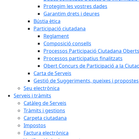
Protegim les vostres dades
Garantim drets i deures
Bústia ètica
Participació ciutadana
Reglament
Composició consells
Processos Participació Ciutadana Obert
Processos participatius finalitzats
Obert Concurs de Participació a la Ciuta
Carta de Serveis
Gestió de Suggeriments, queixes i propostes
Seu electrònica
Serveis i tràmits
Catàleg de Serveis
Tràmits i gestions
Carpeta ciutadana
Impostos
Factura electrònica