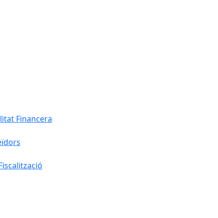
litat Financera
eïdors
iscalització