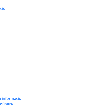
ació
la informació
 pública