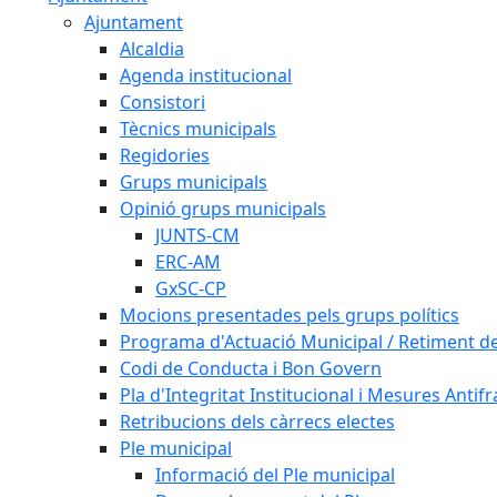
Ajuntament
Alcaldia
Agenda institucional
Consistori
Tècnics municipals
Regidories
Grups municipals
Opinió grups municipals
JUNTS-CM
ERC-AM
GxSC-CP
Mocions presentades pels grups polítics
Programa d'Actuació Municipal / Retiment 
Codi de Conducta i Bon Govern
Pla d'Integritat Institucional i Mesures Antif
Retribucions dels càrrecs electes
Ple municipal
Informació del Ple municipal