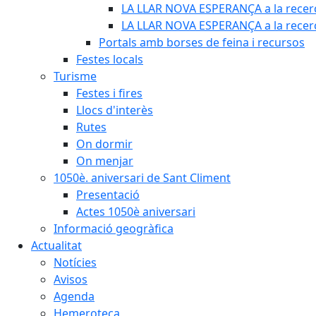
LA LLAR NOVA ESPERANÇA a la recerc
LA LLAR NOVA ESPERANÇA a la recerca
Portals amb borses de feina i recursos
Festes locals
Turisme
Festes i fires
Llocs d'interès
Rutes
On dormir
On menjar
1050è. aniversari de Sant Climent
Presentació
Actes 1050è aniversari
Informació geogràfica
Actualitat
Notícies
Avisos
Agenda
Hemeroteca