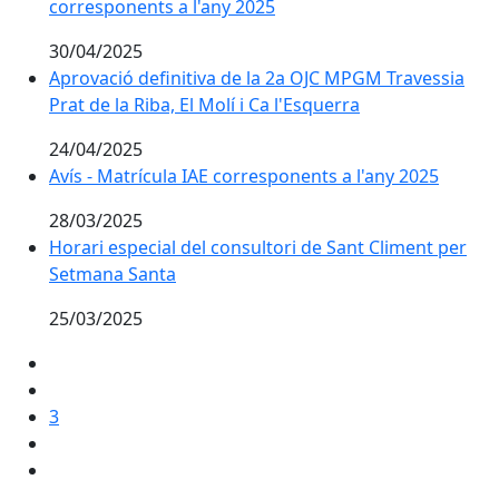
corresponents a l'any 2025
30/04/2025
Aprovació definitiva de la 2a OJC MPGM Travessia Prat 
Aprovació definitiva de la 2a OJC MPGM Travessia
Prat de la Riba, El Molí i Ca l'Esquerra
24/04/2025
Avís - Matrícula IAE corresponents a l'any 2025
Avís - Matrícula IAE corresponents a l'any 2025
28/03/2025
Horari especial del consultori de Sant Climent per S
Horari especial del consultori de Sant Climent per
Setmana Santa
25/03/2025
3