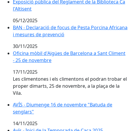
Exposició pública del Reglament de la Biblioteca Ca l'A
Exposició pública del Reglament de la Biblioteca Ca
l'Altisent
05/12/2025
BAN - Declaració de focus de Pesta Porcina Africana 
BAN - Declaració de focus de Pesta Porcina Africana
i mesures de prevenció
30/11/2025
Oficina mòbil d'Aigües de Barcelona a Sant Climent -
Oficina mòbil d'Aigües de Barcelona a Sant Climent
- 25 de novembre
17/11/2025
Les climentones i els climentons el podran trobar el
proper dimarts, 25 de novembre, a la plaça de la
Vila.
AVÍS - Diumenge 16 de novembre "Batuda de senglar
AVÍS - Diumenge 16 de novembre "Batuda de
senglars"
14/11/2025
Avís - Inici de la Temporada de Caça 2025
Avís - Inici de la Temporada de Caça 2025