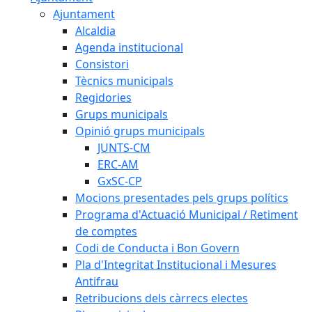
Ajuntament
Alcaldia
Agenda institucional
Consistori
Tècnics municipals
Regidories
Grups municipals
Opinió grups municipals
JUNTS-CM
ERC-AM
GxSC-CP
Mocions presentades pels grups polítics
Programa d'Actuació Municipal / Retiment
de comptes
Codi de Conducta i Bon Govern
Pla d'Integritat Institucional i Mesures
Antifrau
Retribucions dels càrrecs electes