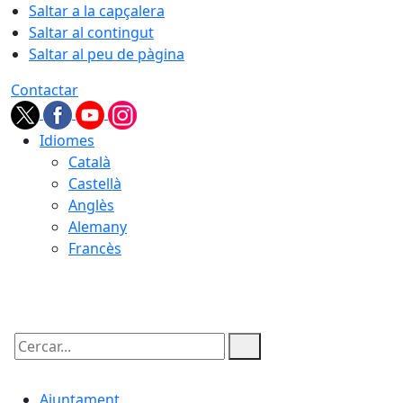
Saltar a la capçalera
Saltar al contingut
Saltar al peu de pàgina
Contactar
Idiomes
Català
Castellà
Anglès
Alemany
Francès
08.08.2026 | 15:56
Cercar:
Ajuntament