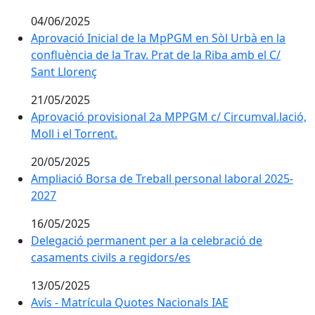
04/06/2025
Aprovació Inicial de la MpPGM en Sòl Urbà en la conflu
Aprovació Inicial de la MpPGM en Sòl Urbà en la
confluència de la Trav. Prat de la Riba amb el C/
Sant Llorenç
21/05/2025
Aprovació provisional 2a MPPGM c/ Circumval.lació, Mo
Aprovació provisional 2a MPPGM c/ Circumval.lació,
Moll i el Torrent.
20/05/2025
Ampliació Borsa de Treball personal laboral 2025-202
Ampliació Borsa de Treball personal laboral 2025-
2027
16/05/2025
Delegació permanent per a la celebració de casaments
Delegació permanent per a la celebració de
casaments civils a regidors/es
13/05/2025
Avís - Matrícula Quotes Nacionals IAE corresponents a
Avís - Matrícula Quotes Nacionals IAE