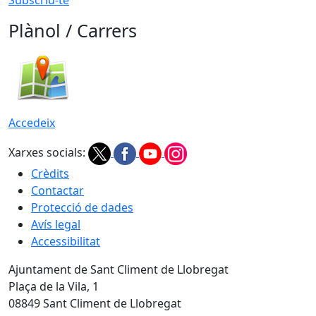
Plànol / Carrers
Accedeix
Xarxes socials:
Crèdits
Contactar
Protecció de dades
Avís legal
Accessibilitat
Ajuntament de Sant Climent de Llobregat
Plaça de la Vila, 1
08849 Sant Climent de Llobregat