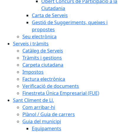
Obert Concurs de Participació a la
Ciutadania
Carta de Serveis
Gestió de Suggeriments, queixes i
propostes
Seu electrònica
Serveis i tràmits
Catàleg de Serveis
Tràmits i gestions
Carpeta ciutadana
Impostos
Factura electrònica
Verificació de documents
Finestreta Única Empresarial (FUE)
Sant Climent de Ll.
Com arribar-hi
Plànol / Guia de carrers
Guia del municipi
Equipaments