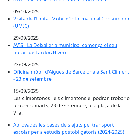
09/10/2025
Visita de l'Unitat Mòbil d'Informació al Consumidor (
Visita de l'Unitat Mòbil d'Informació al Consumidor
(UMIC)
29/09/2025
AVÍS - La Deixalleria municipal comença el seu horari
AVÍS - La Deixalleria municipal comença el seu
horari de Tardor/Hivern
22/09/2025
Oficina mòbil d'Aigües de Barcelona a Sant Climent -
Oficina mòbil d'Aigües de Barcelona a Sant Climent
- 23 de setembre
15/09/2025
Les climentones i els climentons el podran trobar el
proper dimarts, 23 de setembre, a la plaça de la
Vila.
Aprovades les bases dels ajuts pel transport escolar 
Aprovades les bases dels ajuts pel transport
escolar per a estudis postobligatoris (2024-2025)