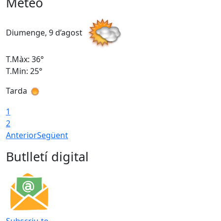
Meteo
Diumenge, 9 d’agost
D
T.Màx: 36°
T
T.Min: 25°
T
Tarda
T
1
2
Anterior
Següent
Butlletí digital
Subscriu-te