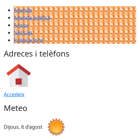
Agenda
Agenda política
Avisos
Notícies
Publicacions
Adreces i telèfons
Accedeix
Meteo
Dijous, 6 d’agost
D