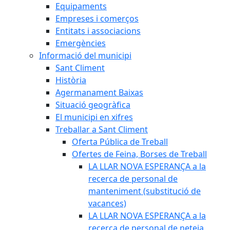
Equipaments
Empreses i comerços
Entitats i associacions
Emergències
Informació del municipi
Sant Climent
Història
Agermanament Baixas
Situació geogràfica
El municipi en xifres
Treballar a Sant Climent
Oferta Pública de Treball
Ofertes de Feina, Borses de Treball
LA LLAR NOVA ESPERANÇA a la
recerca de personal de
manteniment (substitució de
vacances)
LA LLAR NOVA ESPERANÇA a la
recerca de personal de neteja