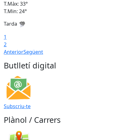
T.Màx: 33°
T
T.Min: 24°
T
Tarda
1
2
Anterior
Següent
Butlletí digital
Subscriu-te
Plànol / Carrers