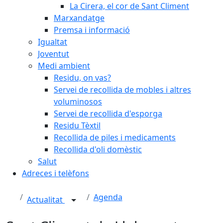
La Cirera, el cor de Sant Climent
Marxandatge
Premsa i informació
Igualtat
Joventut
Medi ambient
Residu, on vas?
Servei de recollida de mobles i altres
voluminosos
Servei de recollida d'esporga
Residu Tèxtil
Recollida de piles i medicaments
Recollida d'oli domèstic
Salut
Adreces i telèfons
Agenda
Actualitat