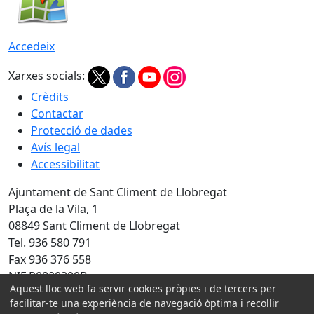
Accedeix
Xarxes socials:
Crèdits
Contactar
Protecció de dades
Avís legal
Accessibilitat
Ajuntament de Sant Climent de Llobregat
Plaça de la Vila, 1
08849 Sant Climent de Llobregat
Tel. 936 580 791
Fax 936 376 558
NIF P0820300B
Aquest lloc web fa servir cookies pròpies i de tercers per
Amb la col·laboració de:
facilitar-te una experiència de navegació òptima i recollir