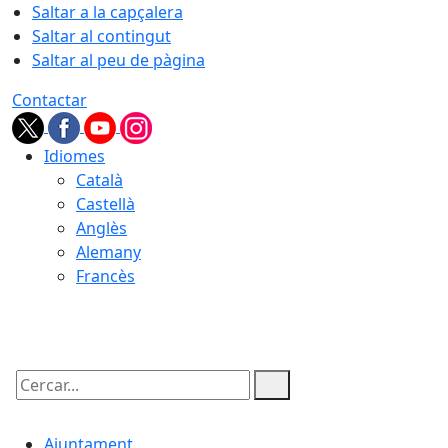
Saltar a la capçalera
Saltar al contingut
Saltar al peu de pàgina
Contactar
Idiomes
Català
Castellà
Anglès
Alemany
Francès
06.08.2026 | 01:14
Cercar:
Ajuntament