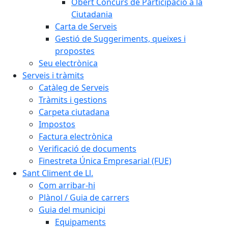
Obert Concurs de Participació a la
Ciutadania
Carta de Serveis
Gestió de Suggeriments, queixes i
propostes
Seu electrònica
Serveis i tràmits
Catàleg de Serveis
Tràmits i gestions
Carpeta ciutadana
Impostos
Factura electrònica
Verificació de documents
Finestreta Única Empresarial (FUE)
Sant Climent de Ll.
Com arribar-hi
Plànol / Guia de carrers
Guia del municipi
Equipaments