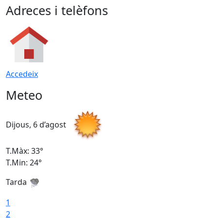
Adreces i telèfons
Accedeix
Meteo
Dijous, 6 d’agost
D
T.Màx: 33°
T
T.Min: 24°
T
Tarda
1
2