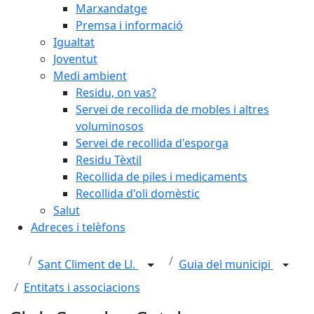
Marxandatge
Premsa i informació
Igualtat
Joventut
Medi ambient
Residu, on vas?
Servei de recollida de mobles i altres
voluminosos
Servei de recollida d'esporga
Residu Tèxtil
Recollida de piles i medicaments
Recollida d'oli domèstic
Salut
Adreces i telèfons
Sant Climent de Ll.
Guia del municipi
Entitats i associacions