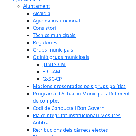
Ajuntament
Alcaldia
Agenda institucional
Consistori
Tècnics municipals
Regidories
Grups municipals
Opinió grups municipals
JUNTS-CM
ERC-AM
GxSC-CP
Mocions presentades pels grups polítics
Programa d'Actuació Municipal / Retiment
de comptes
Codi de Conducta i Bon Govern
Pla d'Integritat Institucional i Mesures
Antifrau
Retribucions dels càrrecs electes