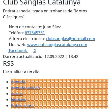
Club Sanglas Catalunya
Entitat especialitzada en trobades de "Motos
Clàssiques".
Nom de contacte: Juan Sáez
Telèfon:
637545351
Adreça electrònica:
clubsanglas@hotmail.com
Lloc web:
www.clubsanglascatalunya.com
Facebook
X
Darrera actualització: 12.09.2022 | 13:42
RSS
L'actualitat a un clic
Agenda
Agenda política
Avisos
Notícies
Publicacions