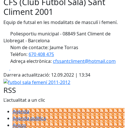
CFS (Club Futbol Sala) Sant
Climent 2001
Equip de futsal en les modalitats de masculí i femení.
Poliesportiu municipal - 08849 Sant Climent de
Llobregat - Barcelona
Nom de contacte: Jaume Torras
Telèfon:
670 408 475
Adreça electrònica:
cfssantcliment@hotmail.com
Facebook
X
Darrera actualització: 12.09.2022 | 13:34
futbol sala femení 2011-2012
RSS
L'actualitat a un clic
Agenda
Agenda política
Avisos