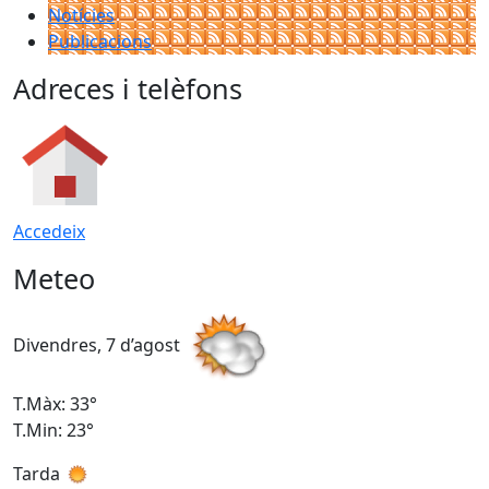
Notícies
Publicacions
Adreces i telèfons
Accedeix
Meteo
Divendres, 7 d’agost
D
T.Màx: 33°
T
T.Min: 23°
T
Tarda