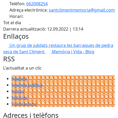
Telèfon:
662008254
Adreça electrònica:
santclimentmemoria@gmail.com
Horari:
Facebook
X
Tot el dia
Darrera actualització: 12.09.2022 | 13:14
Enllaços
Un grup de jubilats restaura les barraques de pedra
seca de Sant Climent
Memòria i Vida - Blog
RSS
L'actualitat a un clic
Agenda
Agenda política
Avisos
Notícies
Publicacions
Adreces i telèfons