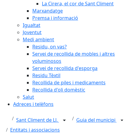
La Cirera, el cor de Sant Climent
Marxandatge
Premsa i informació
Igualtat
Joventut
Medi ambient
Residu, on vas?
Servei de recollida de mobles i altres
voluminosos
Servei de recollida d'esporga
Residu Tèxtil
Recollida de piles i medicaments
Recollida d'oli domèstic
Salut
Adreces i telèfons
Sant Climent de Ll.
Guia del municipi
Entitats i associacions