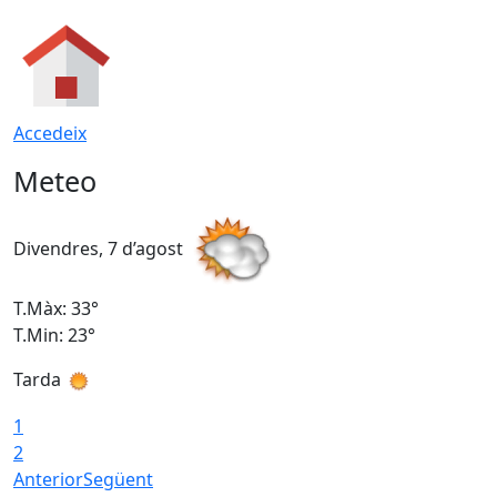
Accedeix
Meteo
Divendres, 7 d’agost
D
T.Màx: 33°
T
T.Min: 23°
T
Tarda
1
2
Anterior
Següent