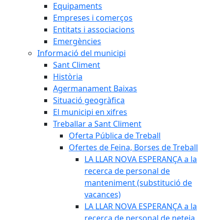
Equipaments
Empreses i comerços
Entitats i associacions
Emergències
Informació del municipi
Sant Climent
Història
Agermanament Baixas
Situació geogràfica
El municipi en xifres
Treballar a Sant Climent
Oferta Pública de Treball
Ofertes de Feina, Borses de Treball
LA LLAR NOVA ESPERANÇA a la
recerca de personal de
manteniment (substitució de
vacances)
LA LLAR NOVA ESPERANÇA a la
recerca de personal de neteja