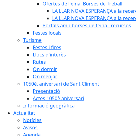
Ofertes de Feina, Borses de Treball
LA LLAR NOVA ESPERANÇA a la recerc
LA LLAR NOVA ESPERANÇA a la recerca
Portals amb borses de feina i recursos
Festes locals
Turisme
Festes i fires
Llocs d'interès
Rutes
On dormir
On menjar
1050è. aniversari de Sant Climent
Presentació
Actes 1050è aniversari
Informació geogràfica
Actualitat
Notícies
Avisos
Agenda