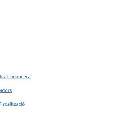
litat Financera
eïdors
iscalització