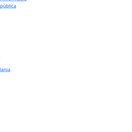
 pública
s
dania