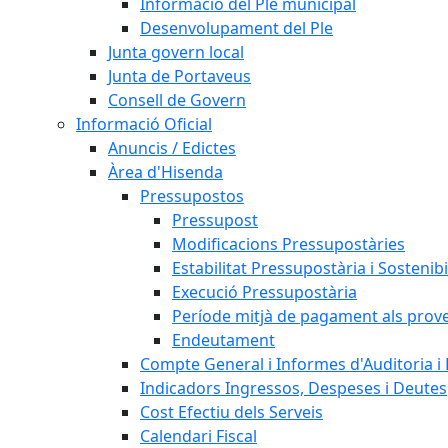
Informació del Ple municipal
Desenvolupament del Ple
Junta govern local
Junta de Portaveus
Consell de Govern
Informació Oficial
Anuncis / Edictes
Àrea d'Hisenda
Pressupostos
Pressupost
Modificacions Pressupostàries
Estabilitat Pressupostària i Sostenibi
Execució Pressupostària
Període mitjà de pagament als prov
Endeutament
Compte General i Informes d'Auditoria i F
Indicadors Ingressos, Despeses i Deutes
Cost Efectiu dels Serveis
Calendari Fiscal