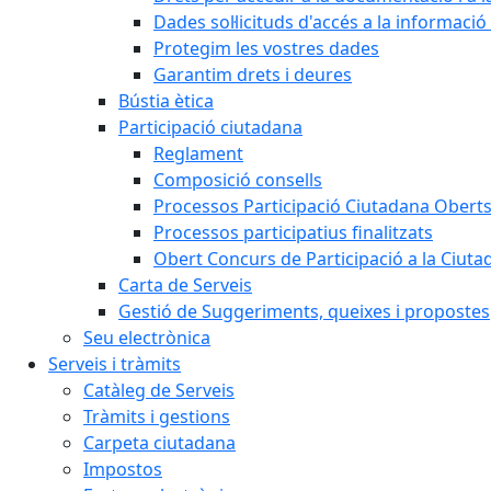
Dades sol·licituds d'accés a la informació
Protegim les vostres dades
Garantim drets i deures
Bústia ètica
Participació ciutadana
Reglament
Composició consells
Processos Participació Ciutadana Obert
Processos participatius finalitzats
Obert Concurs de Participació a la Ciuta
Carta de Serveis
Gestió de Suggeriments, queixes i propostes
Seu electrònica
Serveis i tràmits
Catàleg de Serveis
Tràmits i gestions
Carpeta ciutadana
Impostos