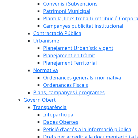
Convenis i Subvencions
Patrimoni Municipal
Plantilla, llocs treball i retribució Corpor
Campanyes publicitat institucional
Contractació Pública
Urbanisme
Planejament Urbanístic vigent
Planejament en tràmit
Planejament Territorial
Normativa
Ordenances generals i normativa
Ordenances Fiscals
Plans, campanyes i programes
Govern Obert
Transparència
Infoparticipa
Dades Obertes
Petició d'accés a la informació pública
Drets per accedir a la documentació i a 