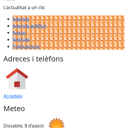
L'actualitat a un clic
Agenda
Agenda política
Avisos
Notícies
Publicacions
Adreces i telèfons
Accedeix
Meteo
Dissabte, 8 d’agost
D