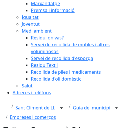
Marxandatge
Premsa i informació
Igualtat
Joventut
Medi ambient
Residu, on vas?
Servei de recollida de mobles i altres
voluminosos
Servei de recollida d'esporga
Residu Tèxtil
Recollida de piles i medicaments
Recollida d'oli domèstic
Salut
Adreces i telèfons
Sant Climent de Ll.
Guia del municipi
Empreses i comerços