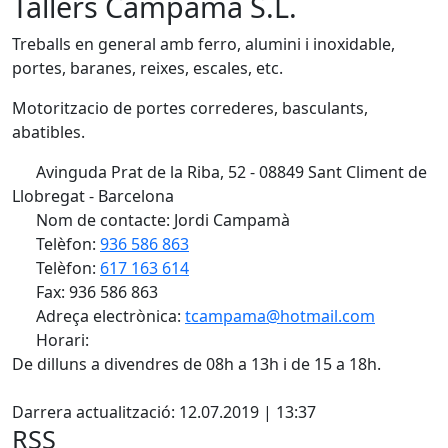
Tallers Campamà S.L.
Treballs en general amb ferro, alumini i inoxidable,
portes, baranes, reixes, escales, etc.
Motoritzacio de portes correderes, basculants,
abatibles.
Avinguda Prat de la Riba, 52 - 08849 Sant Climent de
Llobregat - Barcelona
Nom de contacte: Jordi Campamà
Telèfon:
936 586 863
Telèfon:
617 163 614
Fax: 936 586 863
Adreça electrònica:
tcampama@hotmail.com
Horari:
Fac
De dilluns a divendres de 08h a 13h i de 15 a 18h.
X
Darrera actualització: 12.07.2019 | 13:37
RSS