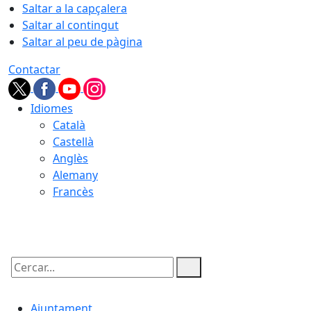
Saltar a la capçalera
Saltar al contingut
Saltar al peu de pàgina
Contactar
Idiomes
Català
Castellà
Anglès
Alemany
Francès
07.08.2026 | 22:24
Cercar:
Ajuntament