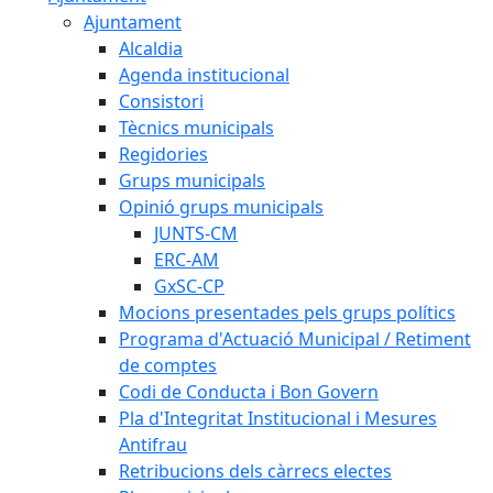
Ajuntament
Alcaldia
Agenda institucional
Consistori
Tècnics municipals
Regidories
Grups municipals
Opinió grups municipals
JUNTS-CM
ERC-AM
GxSC-CP
Mocions presentades pels grups polítics
Programa d'Actuació Municipal / Retiment
de comptes
Codi de Conducta i Bon Govern
Pla d'Integritat Institucional i Mesures
Antifrau
Retribucions dels càrrecs electes