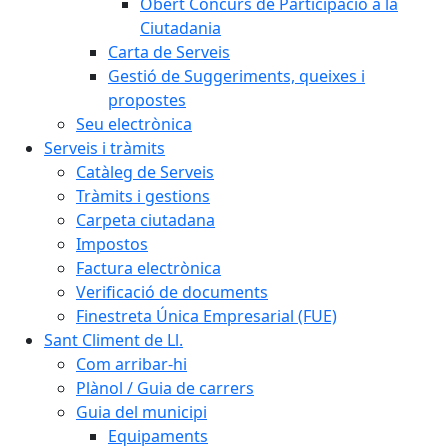
Obert Concurs de Participació a la
Ciutadania
Carta de Serveis
Gestió de Suggeriments, queixes i
propostes
Seu electrònica
Serveis i tràmits
Catàleg de Serveis
Tràmits i gestions
Carpeta ciutadana
Impostos
Factura electrònica
Verificació de documents
Finestreta Única Empresarial (FUE)
Sant Climent de Ll.
Com arribar-hi
Plànol / Guia de carrers
Guia del municipi
Equipaments