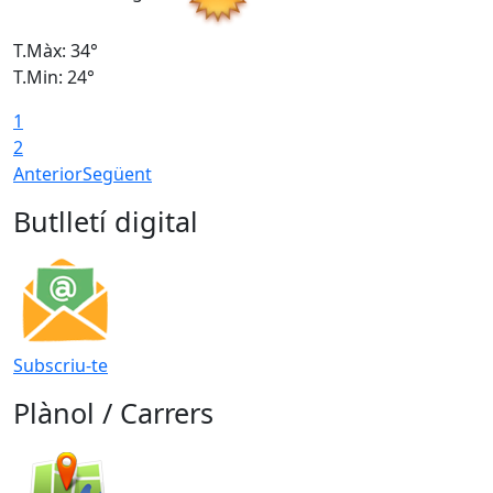
T.Màx: 34°
T
T.Min: 24°
T
1
2
Anterior
Següent
Butlletí digital
Subscriu-te
Plànol / Carrers