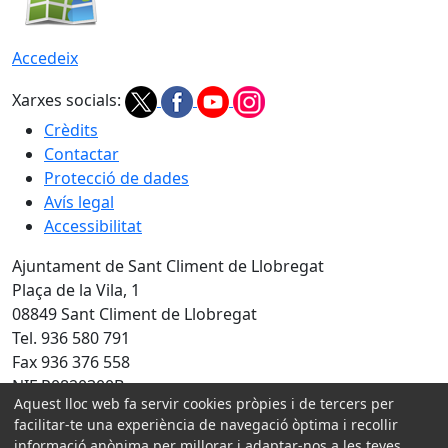
Accedeix
Xarxes socials:
Crèdits
Contactar
Protecció de dades
Avís legal
Accessibilitat
Ajuntament de Sant Climent de Llobregat
Plaça de la Vila, 1
08849 Sant Climent de Llobregat
Tel. 936 580 791
Fax 936 376 558
NIF P0820300B
Aquest lloc web fa servir cookies pròpies i de tercers per
facilitar-te una experiència de navegació òptima i recollir
Amb la col·laboració de:
informació anònima per millorar i adaptar-nos a les teves