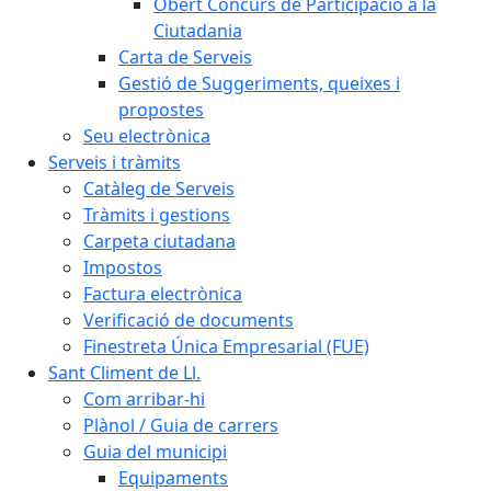
Obert Concurs de Participació a la
Ciutadania
Carta de Serveis
Gestió de Suggeriments, queixes i
propostes
Seu electrònica
Serveis i tràmits
Catàleg de Serveis
Tràmits i gestions
Carpeta ciutadana
Impostos
Factura electrònica
Verificació de documents
Finestreta Única Empresarial (FUE)
Sant Climent de Ll.
Com arribar-hi
Plànol / Guia de carrers
Guia del municipi
Equipaments