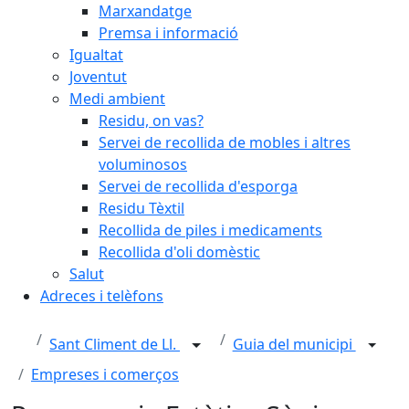
Marxandatge
Premsa i informació
Igualtat
Joventut
Medi ambient
Residu, on vas?
Servei de recollida de mobles i altres
voluminosos
Servei de recollida d'esporga
Residu Tèxtil
Recollida de piles i medicaments
Recollida d'oli domèstic
Salut
Adreces i telèfons
Sant Climent de Ll.
Guia del municipi
Empreses i comerços