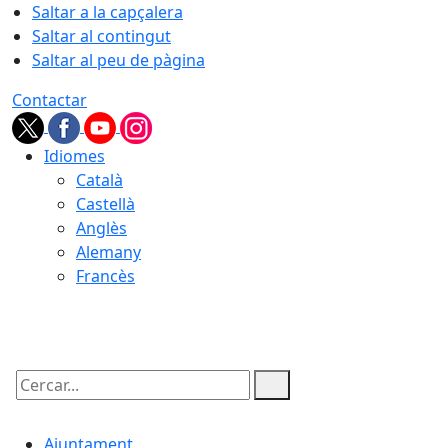
Saltar a la capçalera
Saltar al contingut
Saltar al peu de pàgina
Contactar
Idiomes
Català
Castellà
Anglès
Alemany
Francès
07.08.2026 | 19:53
Cercar:
Ajuntament