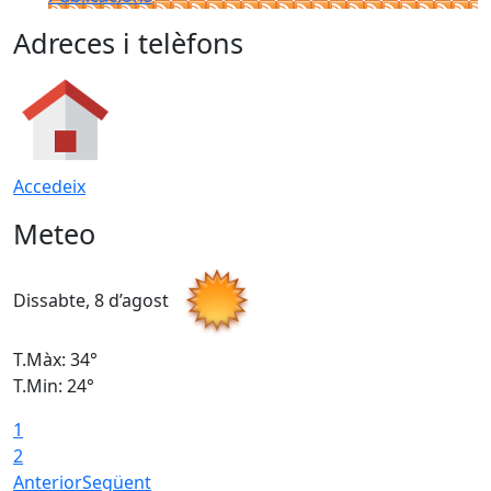
Adreces i telèfons
Accedeix
Meteo
Dissabte, 8 d’agost
D
T.Màx: 34°
T
T.Min: 24°
T
1
2
Anterior
Següent