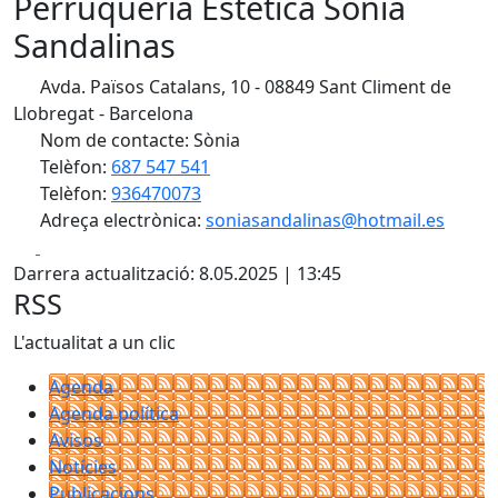
Perruqueria Estètica Sònia
Sandalinas
Avda. Països Catalans, 10 - 08849 Sant Climent de
Llobregat - Barcelona
Nom de contacte: Sònia
Telèfon:
687 547 541
Telèfon:
936470073
Adreça electrònica:
soniasandalinas@hotmail.es
Facebook
X
Darrera actualització: 8.05.2025 | 13:45
RSS
L'actualitat a un clic
Agenda
Agenda política
Avisos
Notícies
Publicacions