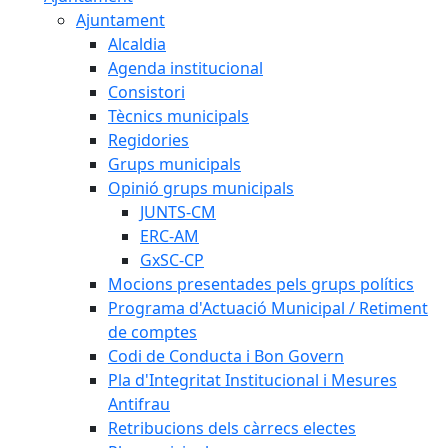
Ajuntament
Alcaldia
Agenda institucional
Consistori
Tècnics municipals
Regidories
Grups municipals
Opinió grups municipals
JUNTS-CM
ERC-AM
GxSC-CP
Mocions presentades pels grups polítics
Programa d'Actuació Municipal / Retiment
de comptes
Codi de Conducta i Bon Govern
Pla d'Integritat Institucional i Mesures
Antifrau
Retribucions dels càrrecs electes