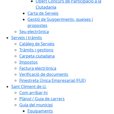
Obert Concurs de Participació a la
Ciutadania
Carta de Serveis
Gestió de Suggeriments, queixes i
propostes
Seu electrònica
Serveis i tràmits
Catàleg de Serveis
Tràmits i gestions
Carpeta ciutadana
Impostos
Factura electrònica
Verificació de documents
Finestreta Única Empresarial (FUE)
Sant Climent de Ll.
Com arribar-hi
Plànol / Guia de carrers
Guia del municipi
Equipaments