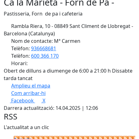
Ca la Marieta - Forn de Pa -
Pastisseria, Forn de pa i cafeteria
Rambla Riera, 10 - 08849 Sant Climent de Llobregat -
Barcelona (Catalunya)
Nom de contacte: Mª Carmen
Telèfon:
936668681
Telèfon:
600 366 170
Horari:
Obert de dilluns a diumenge de 6:00 a 21:00 h Dissabte
tarda tancat
Amplieu el mapa
Com arribar-hi
Leaflet
| ©
OpenStreetMap
contributors
Facebook
X
+
Darrera actualització: 14.04.2025 | 12:06
−
RSS
L'actualitat a un clic