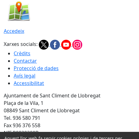
Accedeix
Xarxes socials:
Crèdits
Contactar
Protecció de dades
Avís legal
Accessibilitat
Ajuntament de Sant Climent de Llobregat
Plaça de la Vila, 1
08849 Sant Climent de Llobregat
Tel. 936 580 791
Fax 936 376 558
NIF P0820300B
Aquest lloc web fa servir cookies pròpies i de tercers per