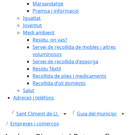
Marxandatge
Premsa i informació
Igualtat
Joventut
Medi ambient
Residu, on vas?
Servei de recollida de mobles i altres
voluminosos
Servei de recollida d'esporga
Residu Tèxtil
Recollida de piles i medicaments
Recollida d'oli domèstic
Salut
Adreces i telèfons
Sant Climent de Ll.
Guia del municipi
Empreses i comerços