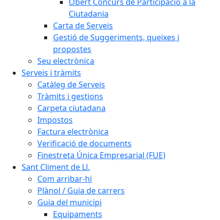
Obert Concurs de Participació a la
Ciutadania
Carta de Serveis
Gestió de Suggeriments, queixes i
propostes
Seu electrònica
Serveis i tràmits
Catàleg de Serveis
Tràmits i gestions
Carpeta ciutadana
Impostos
Factura electrònica
Verificació de documents
Finestreta Única Empresarial (FUE)
Sant Climent de Ll.
Com arribar-hi
Plànol / Guia de carrers
Guia del municipi
Equipaments