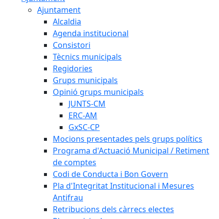
Ajuntament
Alcaldia
Agenda institucional
Consistori
Tècnics municipals
Regidories
Grups municipals
Opinió grups municipals
JUNTS-CM
ERC-AM
GxSC-CP
Mocions presentades pels grups polítics
Programa d'Actuació Municipal / Retiment
de comptes
Codi de Conducta i Bon Govern
Pla d'Integritat Institucional i Mesures
Antifrau
Retribucions dels càrrecs electes