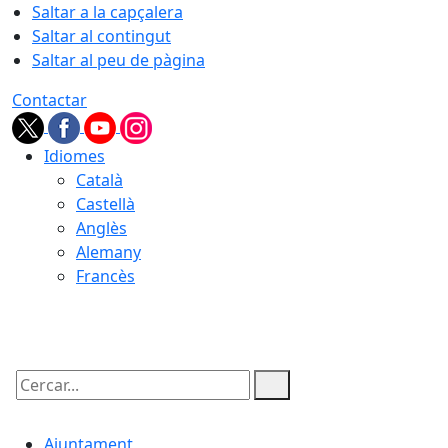
Saltar a la capçalera
Saltar al contingut
Saltar al peu de pàgina
Contactar
Idiomes
Català
Castellà
Anglès
Alemany
Francès
08.08.2026 | 11:39
Cercar:
Ajuntament