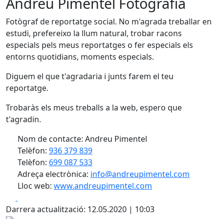
Andreu Pimentel Fotografia
Fotògraf de reportatge social. No m'agrada treballar en
estudi, prefereixo la llum natural, trobar racons
especials pels meus reportatges o fer especials els
entorns quotidians, moments especials.
Diguem el que t'agradaria i junts farem el teu
reportatge.
Trobaràs els meus treballs a la web, espero que
t'agradin.
Nom de contacte: Andreu Pimentel
Telèfon:
936 379 839
Telèfon:
699 087 533
Adreça electrònica:
info@andreupimentel.com
Lloc web:
www.andreupimentel.com
Facebook
X
Darrera actualització: 12.05.2020 | 10:03