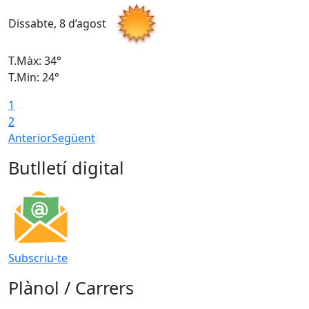
Dissabte, 8 d’agost
D
T.Màx: 34°
T
T.Min: 24°
T
1
2
Anterior
Següent
Butlletí digital
Subscriu-te
Plànol / Carrers