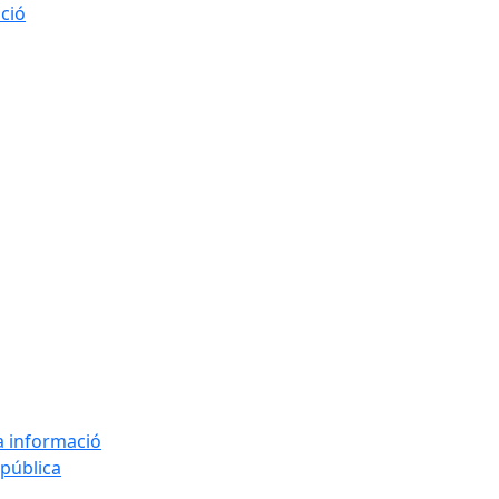
ació
la informació
 pública