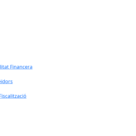
litat Financera
eïdors
iscalització