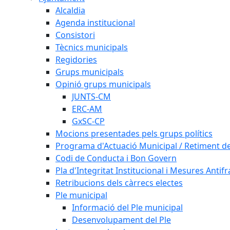
Alcaldia
Agenda institucional
Consistori
Tècnics municipals
Regidories
Grups municipals
Opinió grups municipals
JUNTS-CM
ERC-AM
GxSC-CP
Mocions presentades pels grups polítics
Programa d'Actuació Municipal / Retiment 
Codi de Conducta i Bon Govern
Pla d'Integritat Institucional i Mesures Antif
Retribucions dels càrrecs electes
Ple municipal
Informació del Ple municipal
Desenvolupament del Ple