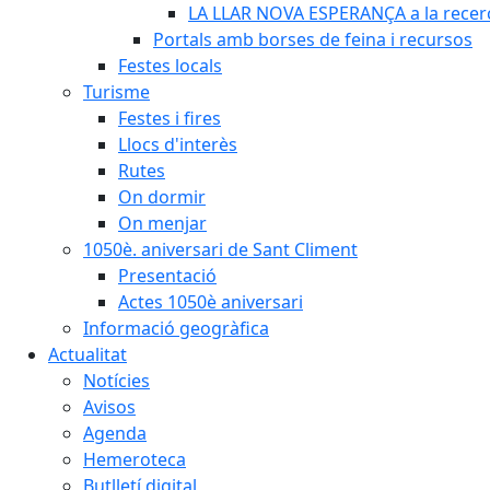
LA LLAR NOVA ESPERANÇA a la recerca
Portals amb borses de feina i recursos
Festes locals
Turisme
Festes i fires
Llocs d'interès
Rutes
On dormir
On menjar
1050è. aniversari de Sant Climent
Presentació
Actes 1050è aniversari
Informació geogràfica
Actualitat
Notícies
Avisos
Agenda
Hemeroteca
Butlletí digital