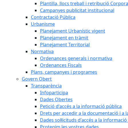
Plantilla, llocs treball i retribució Corpor
Campanyes publicitat institucional
Contractació Pública
Urbanisme
Planejament Urbanístic vigent
Planejament en tràmit
Planejament Territorial
Normativa
Ordenances generals i normativa
Ordenances Fiscals
Plans, campanyes i programes
Govern Obert
Transparència
Infoparticipa
Dades Obertes
Petició d'accés a la informació pública
Drets per accedir a la documentació i a 
Dades sol·licituds d'accés a la informació
Protegim les vostres dades