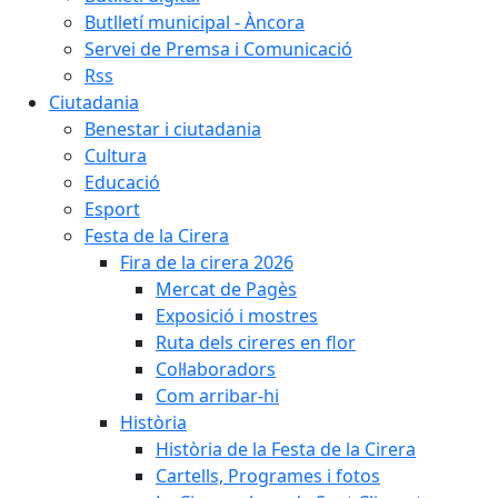
Butlletí municipal - Àncora
Servei de Premsa i Comunicació
Rss
Ciutadania
Benestar i ciutadania
Cultura
Educació
Esport
Festa de la Cirera
Fira de la cirera 2026
Mercat de Pagès
Exposició i mostres
Ruta dels cireres en flor
Col·laboradors
Com arribar-hi
Història
Història de la Festa de la Cirera
Cartells, Programes i fotos