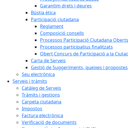
Garantim drets i deures
Bústia ètica
Participació ciutadana
Reglament
Composició consells
Processos Participació Ciutadana Obert
Processos participatius finalitzats
Obert Concurs de Participació a la Ciuta
Carta de Serveis
Gestió de Suggeriments, queixes i propostes
Seu electrònica
Serveis i tràmits
Catàleg de Serveis
Tràmits i gestions
Carpeta ciutadana
Impostos
Factura electrònica
Verificació de documents