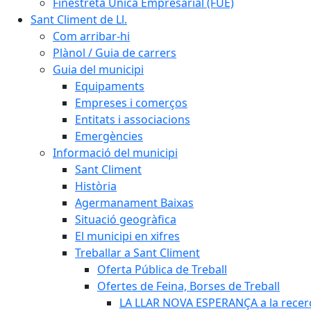
Finestreta Única Empresarial (FUE)
Sant Climent de Ll.
Com arribar-hi
Plànol / Guia de carrers
Guia del municipi
Equipaments
Empreses i comerços
Entitats i associacions
Emergències
Informació del municipi
Sant Climent
Història
Agermanament Baixas
Situació geogràfica
El municipi en xifres
Treballar a Sant Climent
Oferta Pública de Treball
Ofertes de Feina, Borses de Treball
LA LLAR NOVA ESPERANÇA a la recerc