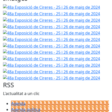
48a Exposició de Cireres - 25 i 26 de maig de 2024
48a Ex
48a Ex
48a Ex
48a Ex
48a Ex
48a Ex
48a Ex
48a Ex
48a Ex
48a Ex
48a Ex
RSS
L'actualitat a un clic
Agenda
Agenda política