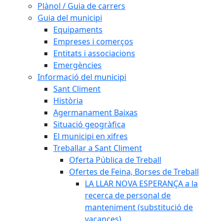
Plànol / Guia de carrers
Guia del municipi
Equipaments
Empreses i comerços
Entitats i associacions
Emergències
Informació del municipi
Sant Climent
Història
Agermanament Baixas
Situació geogràfica
El municipi en xifres
Treballar a Sant Climent
Oferta Pública de Treball
Ofertes de Feina, Borses de Treball
LA LLAR NOVA ESPERANÇA a la
recerca de personal de
manteniment (substitució de
vacances)