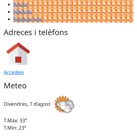
Avisos
Notícies
Publicacions
Adreces i telèfons
Accedeix
Meteo
Divendres, 7 d’agost
D
T.Màx: 33°
T
T.Min: 23°
T