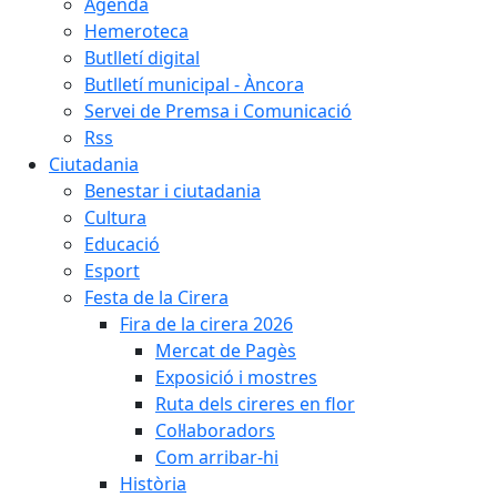
Agenda
Hemeroteca
Butlletí digital
Butlletí municipal - Àncora
Servei de Premsa i Comunicació
Rss
Ciutadania
Benestar i ciutadania
Cultura
Educació
Esport
Festa de la Cirera
Fira de la cirera 2026
Mercat de Pagès
Exposició i mostres
Ruta dels cireres en flor
Col·laboradors
Com arribar-hi
Història