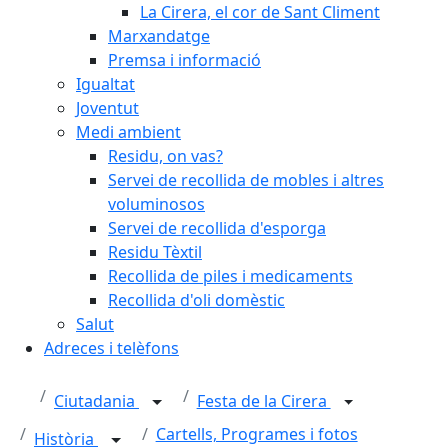
La Cirera, el cor de Sant Climent
Marxandatge
Premsa i informació
Igualtat
Joventut
Medi ambient
Residu, on vas?
Servei de recollida de mobles i altres
voluminosos
Servei de recollida d'esporga
Residu Tèxtil
Recollida de piles i medicaments
Recollida d'oli domèstic
Salut
Adreces i telèfons
Ciutadania
Festa de la Cirera
Cartells, Programes i fotos
Història