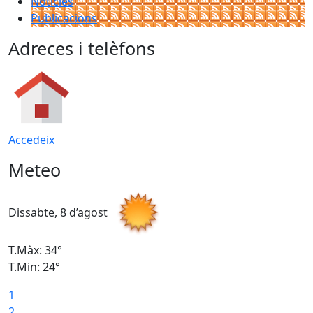
Notícies
Publicacions
Adreces i telèfons
Accedeix
Meteo
Dissabte, 8 d’agost
D
T.Màx: 34°
T
T.Min: 24°
T
1
2