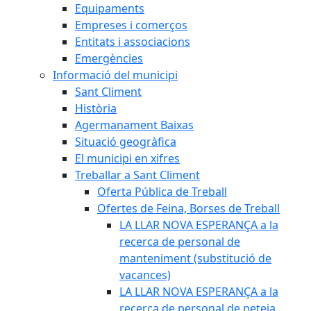
Equipaments
Empreses i comerços
Entitats i associacions
Emergències
Informació del municipi
Sant Climent
Història
Agermanament Baixas
Situació geogràfica
El municipi en xifres
Treballar a Sant Climent
Oferta Pública de Treball
Ofertes de Feina, Borses de Treball
LA LLAR NOVA ESPERANÇA a la
recerca de personal de
manteniment (substitució de
vacances)
LA LLAR NOVA ESPERANÇA a la
recerca de personal de neteja