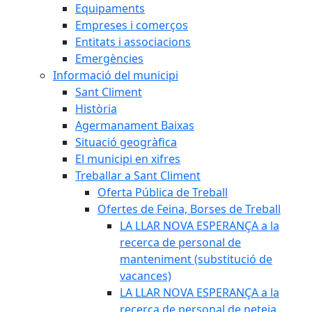
Equipaments
Empreses i comerços
Entitats i associacions
Emergències
Informació del municipi
Sant Climent
Història
Agermanament Baixas
Situació geogràfica
El municipi en xifres
Treballar a Sant Climent
Oferta Pública de Treball
Ofertes de Feina, Borses de Treball
LA LLAR NOVA ESPERANÇA a la
recerca de personal de
manteniment (substitució de
vacances)
LA LLAR NOVA ESPERANÇA a la
recerca de personal de neteja