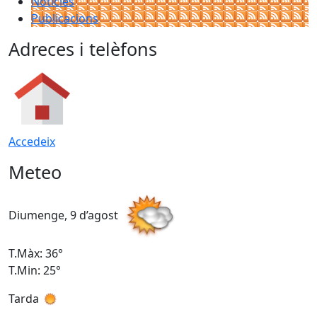
Notícies
Publicacions
Adreces i telèfons
Accedeix
Meteo
Diumenge, 9 d’agost
D
T.Màx: 36°
T
T.Min: 25°
T
Tarda
T