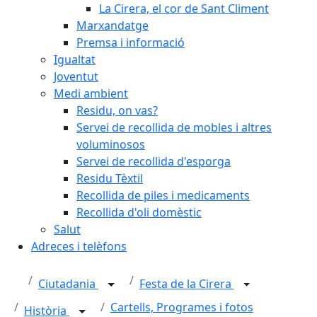
La Cirera, el cor de Sant Climent
Marxandatge
Premsa i informació
Igualtat
Joventut
Medi ambient
Residu, on vas?
Servei de recollida de mobles i altres
voluminosos
Servei de recollida d'esporga
Residu Tèxtil
Recollida de piles i medicaments
Recollida d'oli domèstic
Salut
Adreces i telèfons
Ciutadania
Festa de la Cirera
Cartells, Programes i fotos
Història