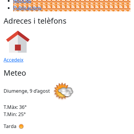
Notícies
Publicacions
Adreces i telèfons
Accedeix
Meteo
Diumenge, 9 d’agost
D
T.Màx: 36°
T
T.Min: 25°
T
Tarda
T