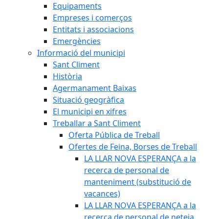
Equipaments
Empreses i comerços
Entitats i associacions
Emergències
Informació del municipi
Sant Climent
Història
Agermanament Baixas
Situació geogràfica
El municipi en xifres
Treballar a Sant Climent
Oferta Pública de Treball
Ofertes de Feina, Borses de Treball
LA LLAR NOVA ESPERANÇA a la
recerca de personal de
manteniment (substitució de
vacances)
LA LLAR NOVA ESPERANÇA a la
recerca de personal de neteja