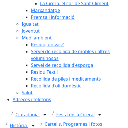
La Cirera, el cor de Sant Climent
Marxandatge
Premsa i informació
Igualtat
Joventut
Medi ambient
Residu, on vas?
Servei de recollida de mobles i altres
voluminosos
Servei de recollida d'esporga
Residu Tèxtil
Recollida de piles i medicaments
Recollida d'oli domèstic
Salut
Adreces i telèfons
Ciutadania
Festa de la Cirera
Cartells, Programes i fotos
Història