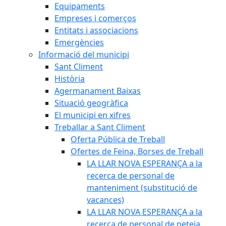
Equipaments
Empreses i comerços
Entitats i associacions
Emergències
Informació del municipi
Sant Climent
Història
Agermanament Baixas
Situació geogràfica
El municipi en xifres
Treballar a Sant Climent
Oferta Pública de Treball
Ofertes de Feina, Borses de Treball
LA LLAR NOVA ESPERANÇA a la
recerca de personal de
manteniment (substitució de
vacances)
LA LLAR NOVA ESPERANÇA a la
recerca de personal de neteja