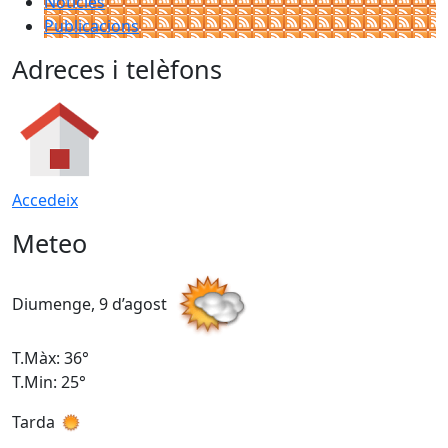
Notícies
Publicacions
Adreces i telèfons
Accedeix
Meteo
Diumenge, 9 d’agost
D
T.Màx: 36°
T
T.Min: 25°
T
Tarda
T