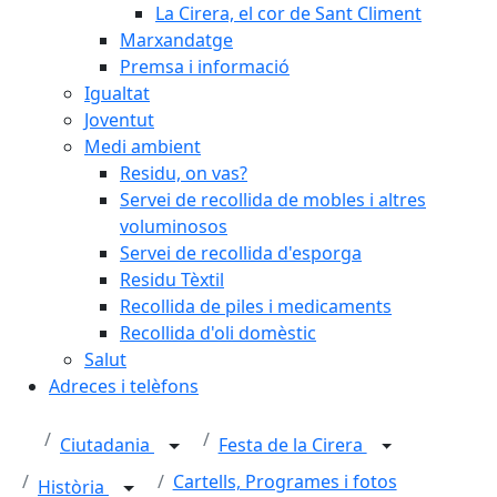
La Cirera, el cor de Sant Climent
Marxandatge
Premsa i informació
Igualtat
Joventut
Medi ambient
Residu, on vas?
Servei de recollida de mobles i altres
voluminosos
Servei de recollida d'esporga
Residu Tèxtil
Recollida de piles i medicaments
Recollida d'oli domèstic
Salut
Adreces i telèfons
Ciutadania
Festa de la Cirera
Cartells, Programes i fotos
Història