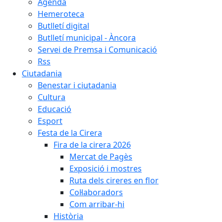
Agenda
Hemeroteca
Butlletí digital
Butlletí municipal - Àncora
Servei de Premsa i Comunicació
Rss
Ciutadania
Benestar i ciutadania
Cultura
Educació
Esport
Festa de la Cirera
Fira de la cirera 2026
Mercat de Pagès
Exposició i mostres
Ruta dels cireres en flor
Col·laboradors
Com arribar-hi
Història