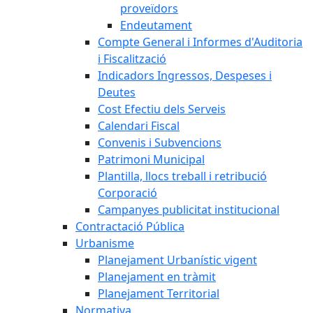
proveïdors
Endeutament
Compte General i Informes d'Auditoria
i Fiscalització
Indicadors Ingressos, Despeses i
Deutes
Cost Efectiu dels Serveis
Calendari Fiscal
Convenis i Subvencions
Patrimoni Municipal
Plantilla, llocs treball i retribució
Corporació
Campanyes publicitat institucional
Contractació Pública
Urbanisme
Planejament Urbanístic vigent
Planejament en tràmit
Planejament Territorial
Normativa