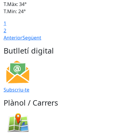
T.Màx: 34°
T
T.Min: 24°
T
1
2
Anterior
Següent
Butlletí digital
Subscriu-te
Plànol / Carrers