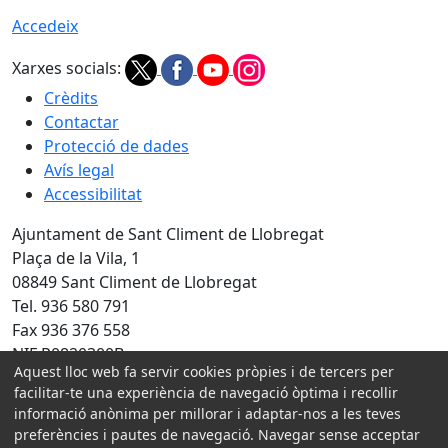
Accedeix
Xarxes socials:
Crèdits
Contactar
Protecció de dades
Avís legal
Accessibilitat
Ajuntament de Sant Climent de Llobregat
Plaça de la Vila, 1
08849 Sant Climent de Llobregat
Tel. 936 580 791
Fax 936 376 558
NIF P0820300B
Aquest lloc web fa servir cookies pròpies i de tercers per
Amb la col·laboració de:
facilitar-te una experiència de navegació òptima i recollir
informació anònima per millorar i adaptar-nos a les teves
preferències i pautes de navegació. Navegar sense acceptar