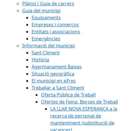
Plànol / Guia de carrers
Guia del municipi
Equipaments
Empreses i comerços
Entitats i associacions
Emergències
Informació del municipi
Sant Climent
Història
Agermanament Baixas
Situació geogràfica
El municipi en xifres
Treballar a Sant Climent
Oferta Pública de Treball
Ofertes de Feina, Borses de Treball
LA LLAR NOVA ESPERANÇA a la
recerca de personal de
manteniment (substitució de
vacances)