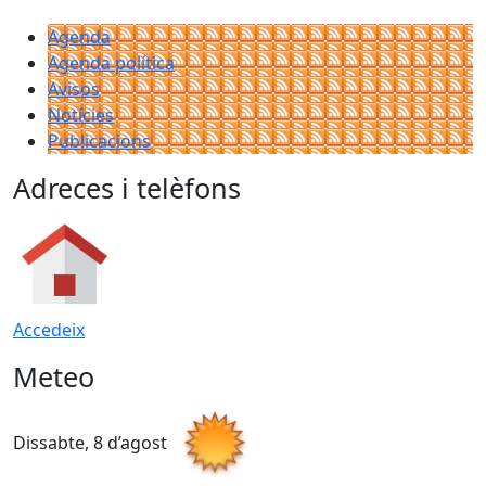
Agenda
Agenda política
Avisos
Notícies
Publicacions
Adreces i telèfons
Accedeix
Meteo
Dissabte, 8 d’agost
D