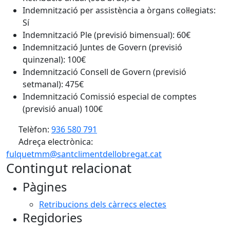
Indemnització per assistència a òrgans col·legiats:
Sí
Indemnització Ple (previsió bimensual): 60€
Indemnització Juntes de Govern (previsió
quinzenal): 100€
Indemnització Consell de Govern (previsió
setmanal): 475€
Indemnització Comissió especial de comptes
(previsió anual) 100€
Telèfon:
936 580 791
Adreça electrònica:
fulquetmm@santclimentdellobregat.cat
Contingut relacionat
Pàgines
Retribucions dels càrrecs electes
Regidories