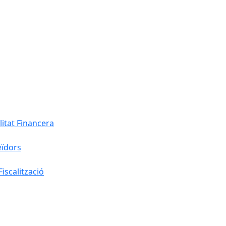
litat Financera
eïdors
iscalització