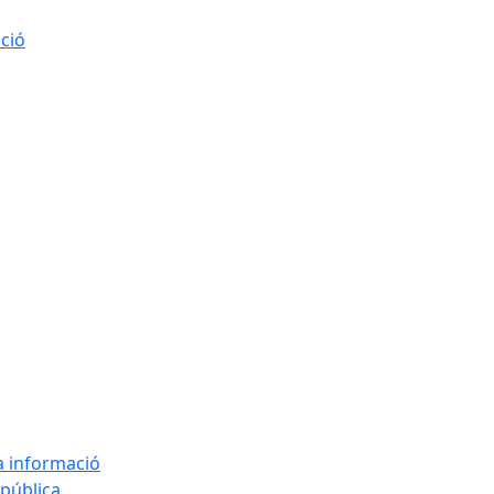
ació
la informació
 pública