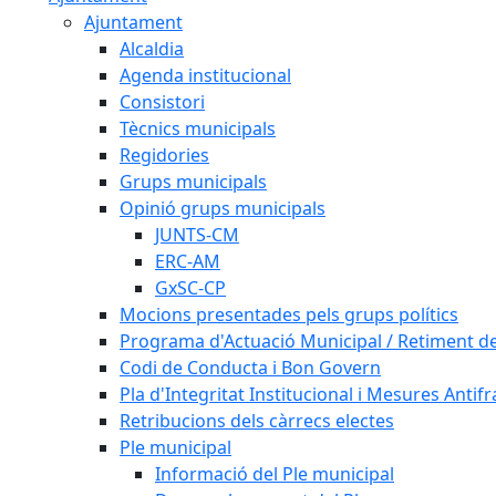
Ajuntament
Alcaldia
Agenda institucional
Consistori
Tècnics municipals
Regidories
Grups municipals
Opinió grups municipals
JUNTS-CM
ERC-AM
GxSC-CP
Mocions presentades pels grups polítics
Programa d'Actuació Municipal / Retiment 
Codi de Conducta i Bon Govern
Pla d'Integritat Institucional i Mesures Antif
Retribucions dels càrrecs electes
Ple municipal
Informació del Ple municipal