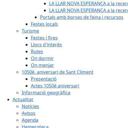
LA LLAR NOVA ESPERANÇA a la recerc
LA LLAR NOVA ESPERANÇA a la recerca
Portals amb borses de feina i recursos
Festes locals
Turisme
Festes i fires
Llocs d'interès
Rutes
On dormir
On menjar
1050è. aniversari de Sant Climent
Presentació
Actes 1050è aniversari
Informació geogràfica
Actualitat
Notícies
Avisos
Agenda
Hemeroteca