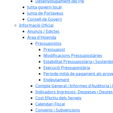
Desenvolupament del Ple
Junta govern local
Junta de Portaveus
Consell de Govern
Informació Oficial
Anuncis / Edictes
Àrea d'Hisenda
Pressupostos
Pressupost
Modificacions Pressupostàries
Estabilitat Pressupostària i Sostenibi
Execució Pressupostària
Període mitjà de pagament als prov
Endeutament
Compte General i Informes d'Auditoria i F
Indicadors Ingressos, Despeses i Deutes
Cost Efectiu dels Serveis
Calendari Fiscal
Convenis i Subvencions