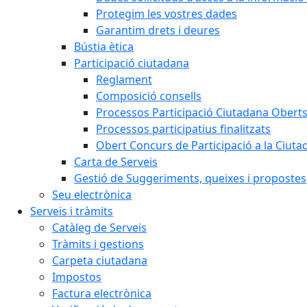
Protegim les vostres dades
Garantim drets i deures
Bústia ètica
Participació ciutadana
Reglament
Composició consells
Processos Participació Ciutadana Obert
Processos participatius finalitzats
Obert Concurs de Participació a la Ciuta
Carta de Serveis
Gestió de Suggeriments, queixes i propostes
Seu electrònica
Serveis i tràmits
Catàleg de Serveis
Tràmits i gestions
Carpeta ciutadana
Impostos
Factura electrònica