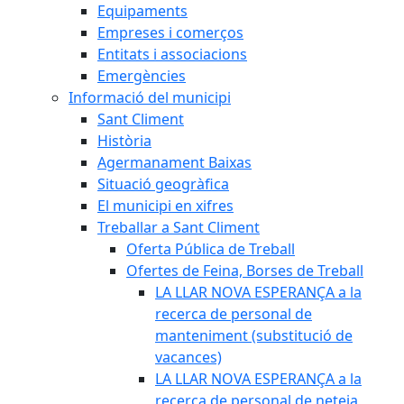
Equipaments
Empreses i comerços
Entitats i associacions
Emergències
Informació del municipi
Sant Climent
Història
Agermanament Baixas
Situació geogràfica
El municipi en xifres
Treballar a Sant Climent
Oferta Pública de Treball
Ofertes de Feina, Borses de Treball
LA LLAR NOVA ESPERANÇA a la
recerca de personal de
manteniment (substitució de
vacances)
LA LLAR NOVA ESPERANÇA a la
recerca de personal de neteja