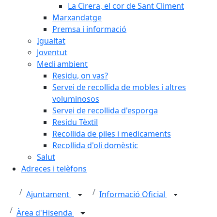
La Cirera, el cor de Sant Climent
Marxandatge
Premsa i informació
Igualtat
Joventut
Medi ambient
Residu, on vas?
Servei de recollida de mobles i altres
voluminosos
Servei de recollida d'esporga
Residu Tèxtil
Recollida de piles i medicaments
Recollida d'oli domèstic
Salut
Adreces i telèfons
Ajuntament
Informació Oficial
Àrea d'Hisenda