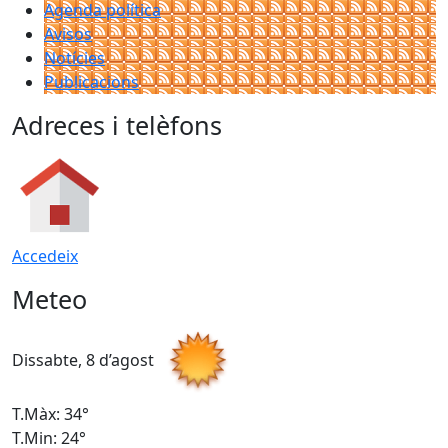
Agenda política
Avisos
Notícies
Publicacions
Adreces i telèfons
Accedeix
Meteo
Dissabte, 8 d’agost
D
T.Màx: 34°
T
T.Min: 24°
T