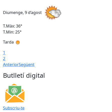
Diumenge, 9 d’agost
D
T.Màx: 36°
T
T.Min: 25°
T
Tarda
T
1
2
Anterior
Següent
Butlletí digital
Subscriu-te