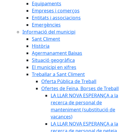
Equipaments
Empreses i comerços
Entitats i associacions
Emergències
Informació del municipi
Sant Climent
Història
Agermanament Baixas
Situació geogràfica
El municipi en xifres
Treballar a Sant Climent
Oferta Pública de Treball
Ofertes de Feina, Borses de Treball
LA LLAR NOVA ESPERANÇA a la
recerca de personal de
manteniment (substitució de
vacances)
LA LLAR NOVA ESPERANÇA a la
recerca de personal de neteja