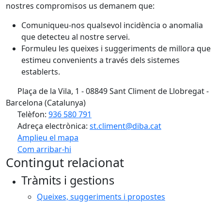
nostres compromisos us demanem que:
Comuniqueu-nos qualsevol incidència o anomalia
que detecteu al nostre servei.
Formuleu les queixes i suggeriments de millora que
estimeu convenients a través dels sistemes
establerts.
Plaça de la Vila, 1 - 08849 Sant Climent de Llobregat -
Barcelona (Catalunya)
Telèfon:
936 580 791
Adreça electrònica:
st.climent@diba.cat
Amplieu el mapa
Com arribar-hi
Leaflet
| ©
OpenStreetMap
contributors
Contingut relacionat
+
Tràmits i gestions
−
Queixes, suggeriments i propostes
Facebook
X