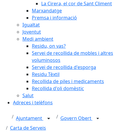
La Cirera, el cor de Sant Climent
Marxandatge
Premsa i informació
Igualtat
Joventut
Medi ambient
Residu, on vas?
Servei de recollida de mobles i altres
voluminosos
Servei de recollida d'esporga
Residu Tèxtil
Recollida de piles i medicaments
Recollida d'oli domèstic
Salut
Adreces i telèfons
Ajuntament
Govern Obert
Carta de Serveis