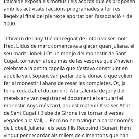
L'alcalde exposa els motius i els acords que es proposen
amb les activitats i accions programades a fer i es
llegeix al final del ple texte aportat per l'associació + de
1000:
“L'hivern de l'any 16é del regnat de Lotari va ser molt
fred. L'idus de març començava a glaçar quan Juliana, el
seu marit Llobell i Ot un monjo del monestir de Sant
Cugat, tornaven al seu mas de les vespres que s'havien
celebrat a la petita capella que s'estava construint en
aquella vall. Sopant van parlar de la donació que volien
fer al monestir i abans de resar les completes, Ot, ja
tenia redactat el document. A la calenda de juny del
mateix any van registrar el document el cartulari el
monestir. Anys més tard, aquest mateix Ot va ser Abat
de Sant Cugat i Bisbe de Girona i va tornar diverses
vegades a la Vall, ... Però no hem vingut a parlar només
de Llobell, Juliana i els seus fills Recosind i Sunari. Hem
vingut per recordar als milers de climentons que han