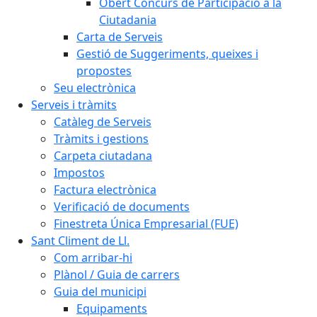
Obert Concurs de Participació a la
Ciutadania
Carta de Serveis
Gestió de Suggeriments, queixes i
propostes
Seu electrònica
Serveis i tràmits
Catàleg de Serveis
Tràmits i gestions
Carpeta ciutadana
Impostos
Factura electrònica
Verificació de documents
Finestreta Única Empresarial (FUE)
Sant Climent de Ll.
Com arribar-hi
Plànol / Guia de carrers
Guia del municipi
Equipaments