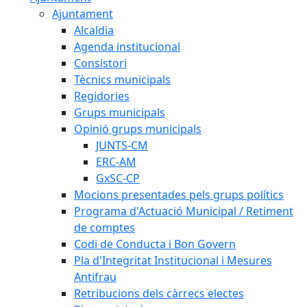
Ajuntament
Alcaldia
Agenda institucional
Consistori
Tècnics municipals
Regidories
Grups municipals
Opinió grups municipals
JUNTS-CM
ERC-AM
GxSC-CP
Mocions presentades pels grups polítics
Programa d'Actuació Municipal / Retiment
de comptes
Codi de Conducta i Bon Govern
Pla d'Integritat Institucional i Mesures
Antifrau
Retribucions dels càrrecs electes