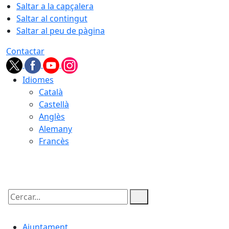
Saltar a la capçalera
Saltar al contingut
Saltar al peu de pàgina
Contactar
Idiomes
Català
Castellà
Anglès
Alemany
Francès
08.08.2026 | 09:15
Cercar:
Ajuntament