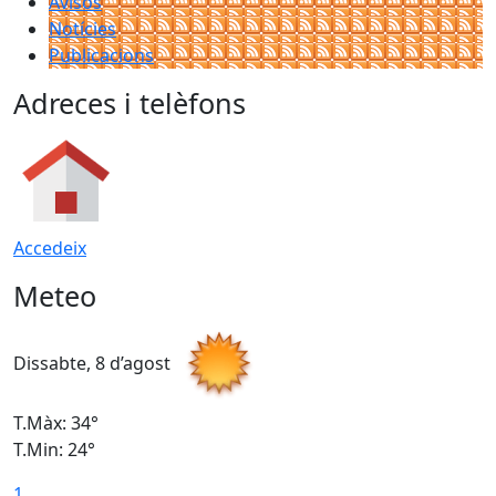
Avisos
Notícies
Publicacions
Adreces i telèfons
Accedeix
Meteo
Dissabte, 8 d’agost
D
T.Màx: 34°
T
T.Min: 24°
T
1