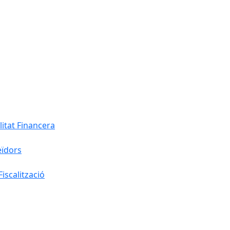
litat Financera
eïdors
iscalització