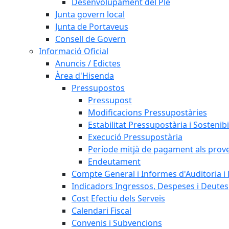
Desenvolupament del Ple
Junta govern local
Junta de Portaveus
Consell de Govern
Informació Oficial
Anuncis / Edictes
Àrea d'Hisenda
Pressupostos
Pressupost
Modificacions Pressupostàries
Estabilitat Pressupostària i Sostenibi
Execució Pressupostària
Període mitjà de pagament als prov
Endeutament
Compte General i Informes d'Auditoria i F
Indicadors Ingressos, Despeses i Deutes
Cost Efectiu dels Serveis
Calendari Fiscal
Convenis i Subvencions