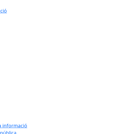
ació
la informació
 pública