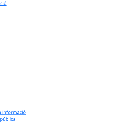
ació
la informació
 pública