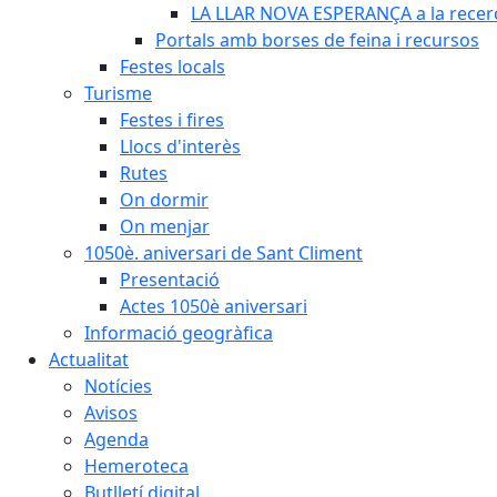
LA LLAR NOVA ESPERANÇA a la recerca
Portals amb borses de feina i recursos
Festes locals
Turisme
Festes i fires
Llocs d'interès
Rutes
On dormir
On menjar
1050è. aniversari de Sant Climent
Presentació
Actes 1050è aniversari
Informació geogràfica
Actualitat
Notícies
Avisos
Agenda
Hemeroteca
Butlletí digital