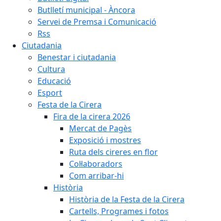
Butlletí municipal - Àncora
Servei de Premsa i Comunicació
Rss
Ciutadania
Benestar i ciutadania
Cultura
Educació
Esport
Festa de la Cirera
Fira de la cirera 2026
Mercat de Pagès
Exposició i mostres
Ruta dels cireres en flor
Col·laboradors
Com arribar-hi
Història
Història de la Festa de la Cirera
Cartells, Programes i fotos