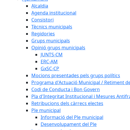
Alcaldia
Agenda institucional
Consistori
Tècnics municipals
Regidories
Grups municipals
Opinió grups municipals
JUNTS-CM
ERC-AM
GxSC-CP
Mocions presentades pels grups polítics
Programa d'Actuació Municipal / Retiment 
Codi de Conducta i Bon Govern
Pla d'Integritat Institucional i Mesures Antif
Retribucions dels càrrecs electes
Ple municipal
Informació del Ple municipal
Desenvolupament del Ple