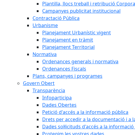
Plantilla, llocs treball i retribució Corpor
Campanyes publicitat institucional
Contractació Pública
Urbanisme
Planejament Urbanístic vigent
Planejament en tràmit
Planejament Territorial
Normativa
Ordenances generals i normativa
Ordenances Fiscals
Plans, campanyes i programes
Govern Obert
Transparència
Infoparticipa
Dades Obertes
Petició d'accés a la informació pública
Drets per accedir a la documentació i a 
Dades sol·licituds d'accés a la informació
Protegim les vostres dades