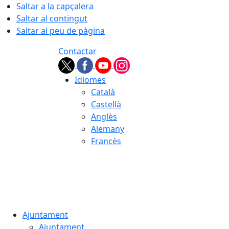
Saltar a la capçalera
Saltar al contingut
Saltar al peu de pàgina
Contactar
Idiomes
Català
Castellà
Anglès
Alemany
Francès
07.08.2026 | 04:19
Ajuntament
Ajuntament