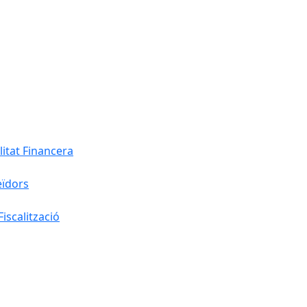
litat Financera
eïdors
iscalització