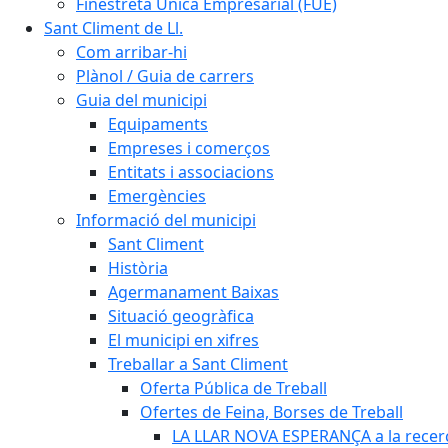
Finestreta Única Empresarial (FUE)
Sant Climent de Ll.
Com arribar-hi
Plànol / Guia de carrers
Guia del municipi
Equipaments
Empreses i comerços
Entitats i associacions
Emergències
Informació del municipi
Sant Climent
Història
Agermanament Baixas
Situació geogràfica
El municipi en xifres
Treballar a Sant Climent
Oferta Pública de Treball
Ofertes de Feina, Borses de Treball
LA LLAR NOVA ESPERANÇA a la recerc