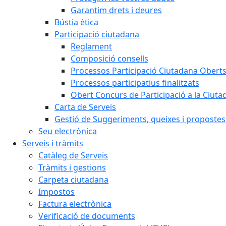
Garantim drets i deures
Bústia ètica
Participació ciutadana
Reglament
Composició consells
Processos Participació Ciutadana Obert
Processos participatius finalitzats
Obert Concurs de Participació a la Ciuta
Carta de Serveis
Gestió de Suggeriments, queixes i propostes
Seu electrònica
Serveis i tràmits
Catàleg de Serveis
Tràmits i gestions
Carpeta ciutadana
Impostos
Factura electrònica
Verificació de documents