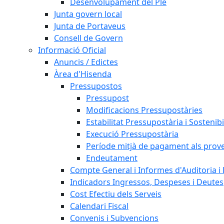
Desenvolupament del Ple
Junta govern local
Junta de Portaveus
Consell de Govern
Informació Oficial
Anuncis / Edictes
Àrea d'Hisenda
Pressupostos
Pressupost
Modificacions Pressupostàries
Estabilitat Pressupostària i Sostenibi
Execució Pressupostària
Període mitjà de pagament als prov
Endeutament
Compte General i Informes d'Auditoria i F
Indicadors Ingressos, Despeses i Deutes
Cost Efectiu dels Serveis
Calendari Fiscal
Convenis i Subvencions