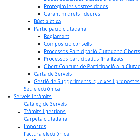
Protegim les vostres dades
Garantim drets i deures
Bústia ètica
Participació ciutadana
Reglament
Composició consells
Processos Participació Ciutadana Obert
Processos participatius finalitzats
Obert Concurs de Participació a la Ciuta
Carta de Serveis
Gestió de Suggeriments, queixes i propostes
Seu electrònica
Serveis i tràmits
Catàleg de Serveis
Tràmits i gestions
Carpeta ciutadana
Impostos
Factura electrònica