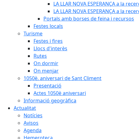
LA LLAR NOVA ESPERANÇA a la recerc
LA LLAR NOVA ESPERANÇA a la recerca
Portals amb borses de feina i recursos
Festes locals
Turisme
Festes i fires
Llocs d'interès
Rutes
On dormir
On menjar
1050è. aniversari de Sant Climent
Presentació
Actes 1050è aniversari
Informació geogràfica
Actualitat
Notícies
Avisos
Agenda
Hemeroteca