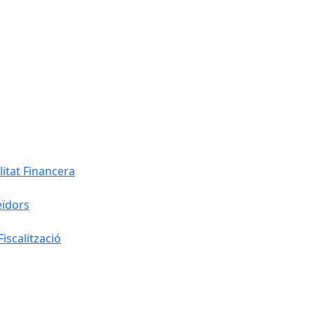
litat Financera
eïdors
iscalització