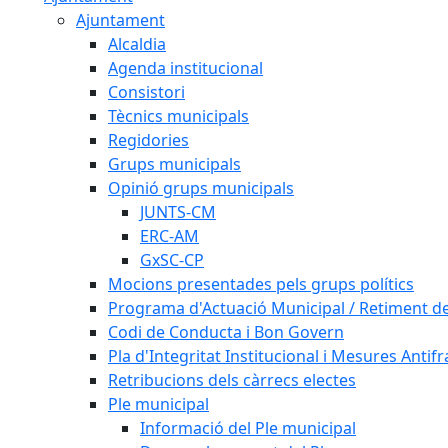
Ajuntament
Alcaldia
Agenda institucional
Consistori
Tècnics municipals
Regidories
Grups municipals
Opinió grups municipals
JUNTS-CM
ERC-AM
GxSC-CP
Mocions presentades pels grups polítics
Programa d'Actuació Municipal / Retiment 
Codi de Conducta i Bon Govern
Pla d'Integritat Institucional i Mesures Antif
Retribucions dels càrrecs electes
Ple municipal
Informació del Ple municipal