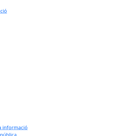
ació
la informació
 pública