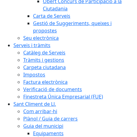
Obert Concurs de Participació a la
Ciutadania
Carta de Serveis
Gestió de Suggeriments, queixes i
propostes
Seu electrònica
Serveis i tràmits
Catàleg de Serveis
Tràmits i gestions
Carpeta ciutadana
Impostos
Factura electrònica
Verificació de documents
Finestreta Única Empresarial (FUE)
Sant Climent de Ll.
Com arribar-hi
Plànol / Guia de carrers
Guia del municipi
Equipaments