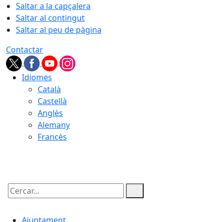
Saltar a la capçalera
Saltar al contingut
Saltar al peu de pàgina
Contactar
Idiomes
Català
Castellà
Anglès
Alemany
Francès
09.08.2026 | 10:07
Cercar:
Ajuntament