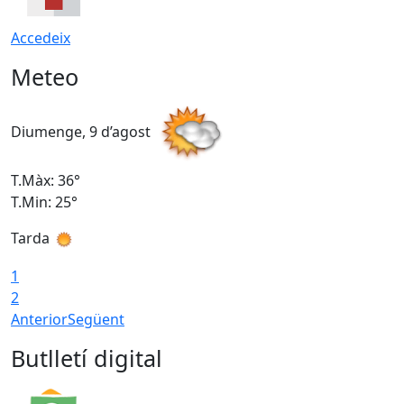
Accedeix
Meteo
Diumenge, 9 d’agost
D
T.Màx: 36°
T
T.Min: 25°
T
Tarda
T
1
2
Anterior
Següent
Butlletí digital