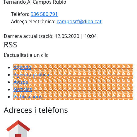
Fernando A. Campos Rubio
Telèfon:
936 580 791
Adreça electrònica:
camposrf@diba.cat
Facebook
X
Darrera actualització: 12.05.2020 | 10:04
RSS
L'actualitat a un clic
Agenda
Agenda política
Avisos
Notícies
Publicacions
Adreces i telèfons