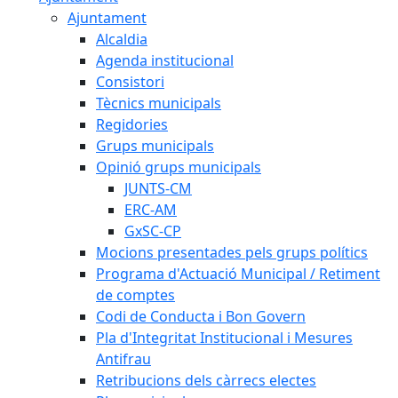
Ajuntament
Alcaldia
Agenda institucional
Consistori
Tècnics municipals
Regidories
Grups municipals
Opinió grups municipals
JUNTS-CM
ERC-AM
GxSC-CP
Mocions presentades pels grups polítics
Programa d'Actuació Municipal / Retiment
de comptes
Codi de Conducta i Bon Govern
Pla d'Integritat Institucional i Mesures
Antifrau
Retribucions dels càrrecs electes