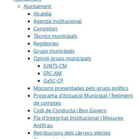
Ajuntament
Alcaldia
Agenda institucional
Consistori
Tècnics municipals
Regidories
Grups municipals
Opinió grups municipals
JUNTS-CM
ERC-AM
GxSC-CP
Mocions presentades pels grups polítics
Programa d'Actuació Municipal / Retiment
de comptes
Codi de Conducta i Bon Govern
Pla d'Integritat Institucional i Mesures
Antifrau
Retribucions dels càrrecs electes