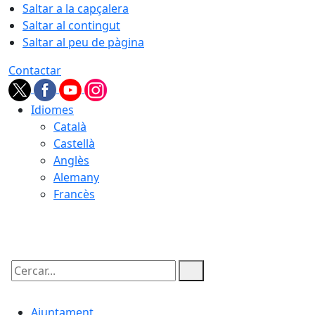
Saltar a la capçalera
Saltar al contingut
Saltar al peu de pàgina
Contactar
Idiomes
Català
Castellà
Anglès
Alemany
Francès
07.08.2026 | 22:43
Cercar:
Ajuntament