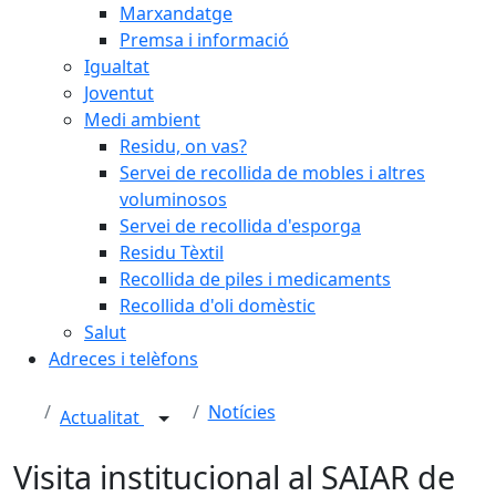
Marxandatge
Premsa i informació
Igualtat
Joventut
Medi ambient
Residu, on vas?
Servei de recollida de mobles i altres
voluminosos
Servei de recollida d'esporga
Residu Tèxtil
Recollida de piles i medicaments
Recollida d'oli domèstic
Salut
Adreces i telèfons
Notícies
Actualitat
Visita institucional al SAIAR de