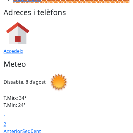
Adreces i telèfons
Accedeix
Meteo
Dissabte, 8 d’agost
D
T.Màx: 34°
T
T.Min: 24°
T
1
2
Anterior
Següent