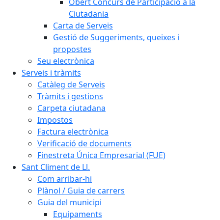
Obert Concurs de Participació a la
Ciutadania
Carta de Serveis
Gestió de Suggeriments, queixes i
propostes
Seu electrònica
Serveis i tràmits
Catàleg de Serveis
Tràmits i gestions
Carpeta ciutadana
Impostos
Factura electrònica
Verificació de documents
Finestreta Única Empresarial (FUE)
Sant Climent de Ll.
Com arribar-hi
Plànol / Guia de carrers
Guia del municipi
Equipaments