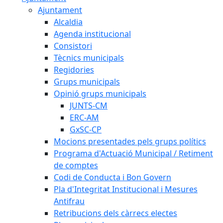
Ajuntament
Alcaldia
Agenda institucional
Consistori
Tècnics municipals
Regidories
Grups municipals
Opinió grups municipals
JUNTS-CM
ERC-AM
GxSC-CP
Mocions presentades pels grups polítics
Programa d'Actuació Municipal / Retiment
de comptes
Codi de Conducta i Bon Govern
Pla d'Integritat Institucional i Mesures
Antifrau
Retribucions dels càrrecs electes