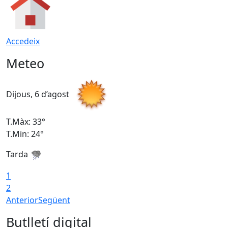
Accedeix
Meteo
Dijous, 6 d’agost
D
T.Màx: 33°
T
T.Min: 24°
T
Tarda
1
2
Anterior
Següent
Butlletí digital