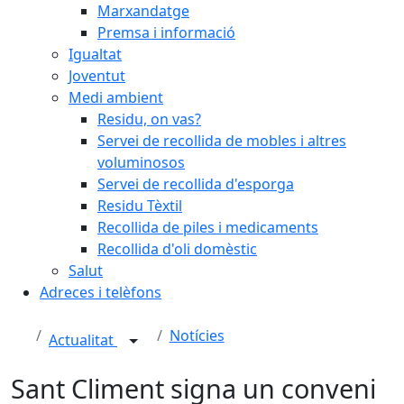
Marxandatge
Premsa i informació
Igualtat
Joventut
Medi ambient
Residu, on vas?
Servei de recollida de mobles i altres
voluminosos
Servei de recollida d'esporga
Residu Tèxtil
Recollida de piles i medicaments
Recollida d'oli domèstic
Salut
Adreces i telèfons
Notícies
Actualitat
Sant Climent signa un conveni