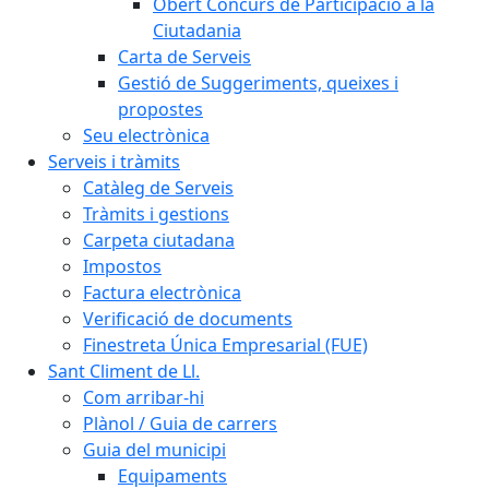
Obert Concurs de Participació a la
Ciutadania
Carta de Serveis
Gestió de Suggeriments, queixes i
propostes
Seu electrònica
Serveis i tràmits
Catàleg de Serveis
Tràmits i gestions
Carpeta ciutadana
Impostos
Factura electrònica
Verificació de documents
Finestreta Única Empresarial (FUE)
Sant Climent de Ll.
Com arribar-hi
Plànol / Guia de carrers
Guia del municipi
Equipaments