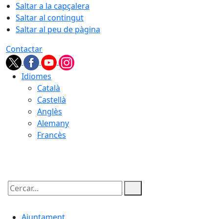
Saltar a la capçalera
Saltar al contingut
Saltar al peu de pàgina
Contactar
Idiomes
Català
Castellà
Anglès
Alemany
Francès
06.08.2026 | 03:16
Cercar:
Ajuntament