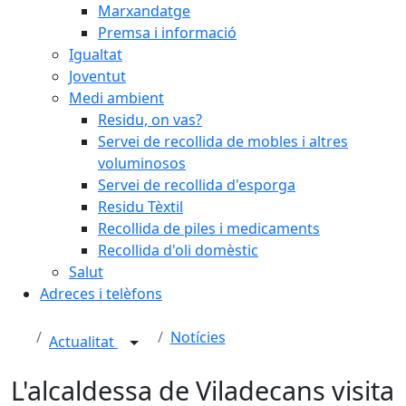
Marxandatge
Premsa i informació
Igualtat
Joventut
Medi ambient
Residu, on vas?
Servei de recollida de mobles i altres
voluminosos
Servei de recollida d'esporga
Residu Tèxtil
Recollida de piles i medicaments
Recollida d'oli domèstic
Salut
Adreces i telèfons
Notícies
Actualitat
L'alcaldessa de Viladecans visita