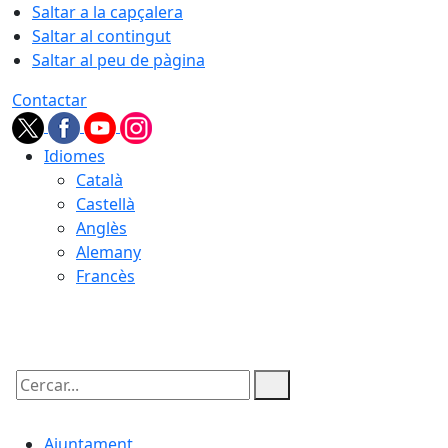
Saltar a la capçalera
Saltar al contingut
Saltar al peu de pàgina
Contactar
Idiomes
Català
Castellà
Anglès
Alemany
Francès
08.08.2026 | 06:51
Cercar:
Ajuntament