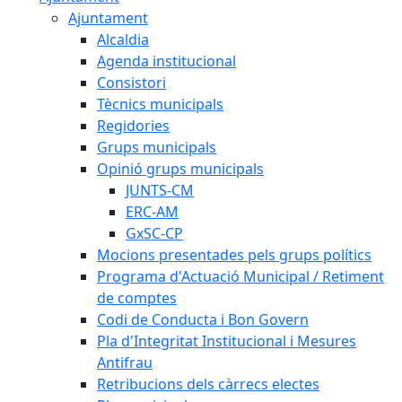
Ajuntament
Alcaldia
Agenda institucional
Consistori
Tècnics municipals
Regidories
Grups municipals
Opinió grups municipals
JUNTS-CM
ERC-AM
GxSC-CP
Mocions presentades pels grups polítics
Programa d'Actuació Municipal / Retiment
de comptes
Codi de Conducta i Bon Govern
Pla d'Integritat Institucional i Mesures
Antifrau
Retribucions dels càrrecs electes