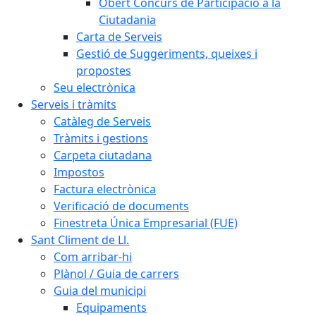
Obert Concurs de Participació a la
Ciutadania
Carta de Serveis
Gestió de Suggeriments, queixes i
propostes
Seu electrònica
Serveis i tràmits
Catàleg de Serveis
Tràmits i gestions
Carpeta ciutadana
Impostos
Factura electrònica
Verificació de documents
Finestreta Única Empresarial (FUE)
Sant Climent de Ll.
Com arribar-hi
Plànol / Guia de carrers
Guia del municipi
Equipaments