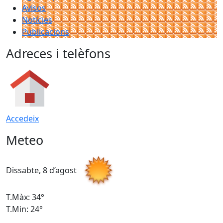
Avisos
Notícies
Publicacions
Adreces i telèfons
Accedeix
Meteo
Dissabte, 8 d’agost
D
T.Màx: 34°
T
T.Min: 24°
T