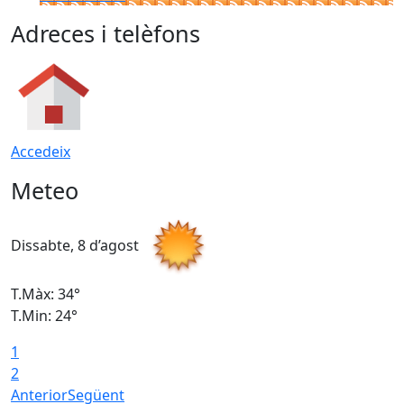
Adreces i telèfons
Accedeix
Meteo
Dissabte, 8 d’agost
D
T.Màx: 34°
T
T.Min: 24°
T
1
2
Anterior
Següent