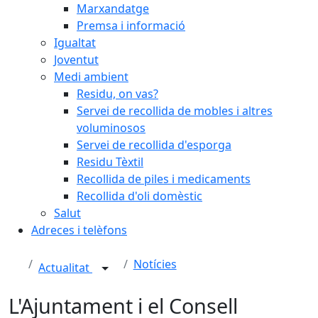
Marxandatge
Premsa i informació
Igualtat
Joventut
Medi ambient
Residu, on vas?
Servei de recollida de mobles i altres
voluminosos
Servei de recollida d'esporga
Residu Tèxtil
Recollida de piles i medicaments
Recollida d'oli domèstic
Salut
Adreces i telèfons
Notícies
Actualitat
L'Ajuntament i el Consell