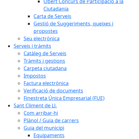
Obert Concurs de Participació a la
Ciutadania
Carta de Serveis
Gestió de Suggeriments, queixes i
propostes
Seu electrònica
Serveis i tràmits
Catàleg de Serveis
Tràmits i gestions
Carpeta ciutadana
Impostos
Factura electrònica
Verificació de documents
Finestreta Única Empresarial (FUE)
Sant Climent de Ll.
Com arribar-hi
Plànol / Guia de carrers
Guia del municipi
Equipaments