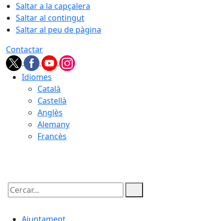
Saltar a la capçalera
Saltar al contingut
Saltar al peu de pàgina
Contactar
Idiomes
Català
Castellà
Anglès
Alemany
Francès
07.08.2026 | 17:44
Cercar:
Ajuntament