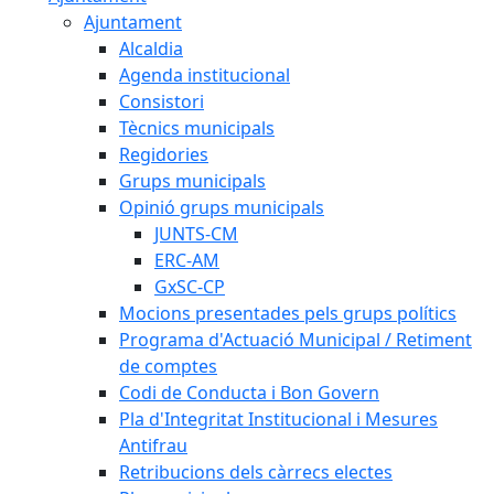
Ajuntament
Alcaldia
Agenda institucional
Consistori
Tècnics municipals
Regidories
Grups municipals
Opinió grups municipals
JUNTS-CM
ERC-AM
GxSC-CP
Mocions presentades pels grups polítics
Programa d'Actuació Municipal / Retiment
de comptes
Codi de Conducta i Bon Govern
Pla d'Integritat Institucional i Mesures
Antifrau
Retribucions dels càrrecs electes