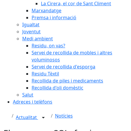
La Cirera, el cor de Sant Climent
Marxandatge
Premsa i informació
Igualtat
Joventut
Medi ambient
Residu, on vas?
Servei de recollida de mobles i altres
voluminosos
Servei de recollida d'esporga
Residu Tèxtil
Recollida de piles i medicaments
Recollida d'oli domèstic
Salut
Adreces i telèfons
Notícies
Actualitat