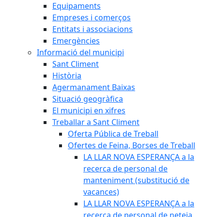
Equipaments
Empreses i comerços
Entitats i associacions
Emergències
Informació del municipi
Sant Climent
Història
Agermanament Baixas
Situació geogràfica
El municipi en xifres
Treballar a Sant Climent
Oferta Pública de Treball
Ofertes de Feina, Borses de Treball
LA LLAR NOVA ESPERANÇA a la
recerca de personal de
manteniment (substitució de
vacances)
LA LLAR NOVA ESPERANÇA a la
recerca de personal de neteja