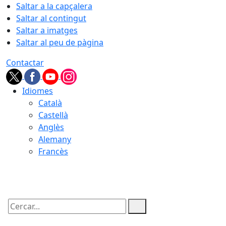
Saltar a la capçalera
Saltar al contingut
Saltar a imatges
Saltar al peu de pàgina
Contactar
Idiomes
Català
Castellà
Anglès
Alemany
Francès
06.08.2026 | 08:27
Cercar: