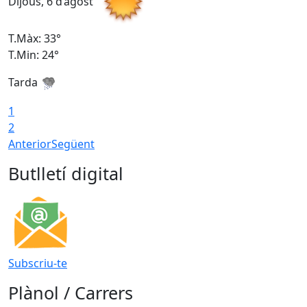
Dijous, 6 d’agost
D
T.Màx: 33°
T
T.Min: 24°
T
Tarda
1
2
Anterior
Següent
Butlletí digital
Subscriu-te
Plànol / Carrers