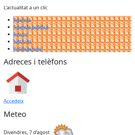
L'actualitat a un clic
Agenda
Agenda política
Avisos
Notícies
Publicacions
Adreces i telèfons
Accedeix
Meteo
Divendres, 7 d’agost
D