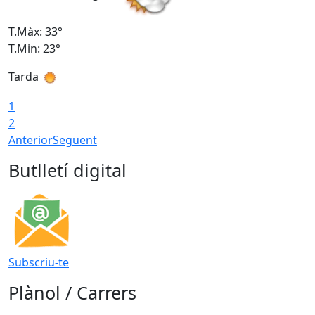
T.Màx: 33°
T
T.Min: 23°
T
Tarda
1
2
Anterior
Següent
Butlletí digital
Subscriu-te
Plànol / Carrers