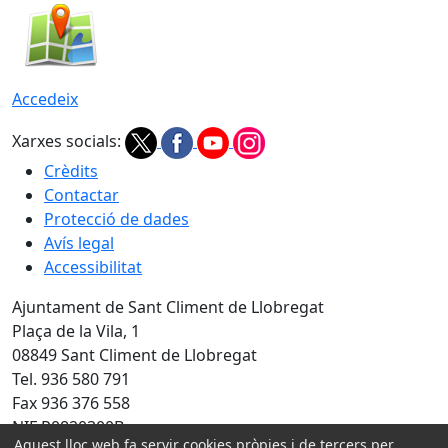
Accedeix
Xarxes socials:
Crèdits
Contactar
Protecció de dades
Avís legal
Accessibilitat
Ajuntament de Sant Climent de Llobregat
Plaça de la Vila, 1
08849 Sant Climent de Llobregat
Tel. 936 580 791
Fax 936 376 558
NIF P0820300B
Aquest lloc web fa servir cookies pròpies i de tercers per