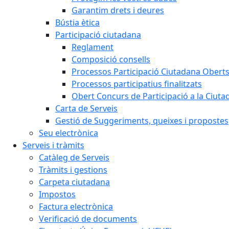
Garantim drets i deures
Bústia ètica
Participació ciutadana
Reglament
Composició consells
Processos Participació Ciutadana Obert
Processos participatius finalitzats
Obert Concurs de Participació a la Ciuta
Carta de Serveis
Gestió de Suggeriments, queixes i propostes
Seu electrònica
Serveis i tràmits
Catàleg de Serveis
Tràmits i gestions
Carpeta ciutadana
Impostos
Factura electrònica
Verificació de documents