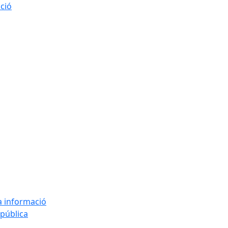
ació
la informació
 pública