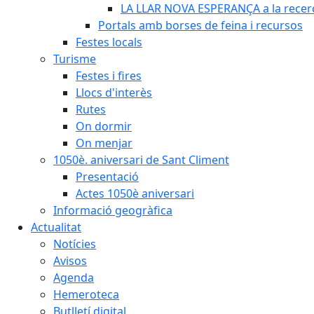
LA LLAR NOVA ESPERANÇA a la recerca
Portals amb borses de feina i recursos
Festes locals
Turisme
Festes i fires
Llocs d'interès
Rutes
On dormir
On menjar
1050è. aniversari de Sant Climent
Presentació
Actes 1050è aniversari
Informació geogràfica
Actualitat
Notícies
Avisos
Agenda
Hemeroteca
Butlletí digital