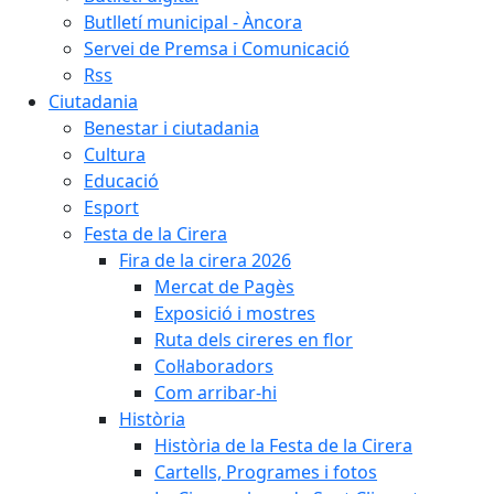
Butlletí municipal - Àncora
Servei de Premsa i Comunicació
Rss
Ciutadania
Benestar i ciutadania
Cultura
Educació
Esport
Festa de la Cirera
Fira de la cirera 2026
Mercat de Pagès
Exposició i mostres
Ruta dels cireres en flor
Col·laboradors
Com arribar-hi
Història
Història de la Festa de la Cirera
Cartells, Programes i fotos