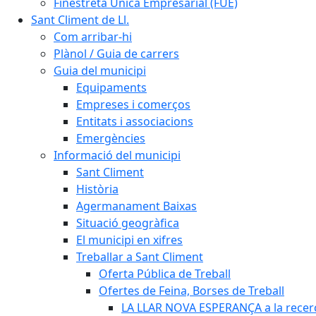
Finestreta Única Empresarial (FUE)
Sant Climent de Ll.
Com arribar-hi
Plànol / Guia de carrers
Guia del municipi
Equipaments
Empreses i comerços
Entitats i associacions
Emergències
Informació del municipi
Sant Climent
Història
Agermanament Baixas
Situació geogràfica
El municipi en xifres
Treballar a Sant Climent
Oferta Pública de Treball
Ofertes de Feina, Borses de Treball
LA LLAR NOVA ESPERANÇA a la recerc