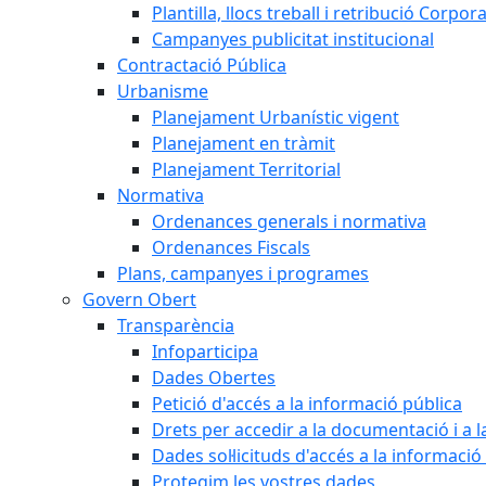
Plantilla, llocs treball i retribució Corpor
Campanyes publicitat institucional
Contractació Pública
Urbanisme
Planejament Urbanístic vigent
Planejament en tràmit
Planejament Territorial
Normativa
Ordenances generals i normativa
Ordenances Fiscals
Plans, campanyes i programes
Govern Obert
Transparència
Infoparticipa
Dades Obertes
Petició d'accés a la informació pública
Drets per accedir a la documentació i a 
Dades sol·licituds d'accés a la informació
Protegim les vostres dades