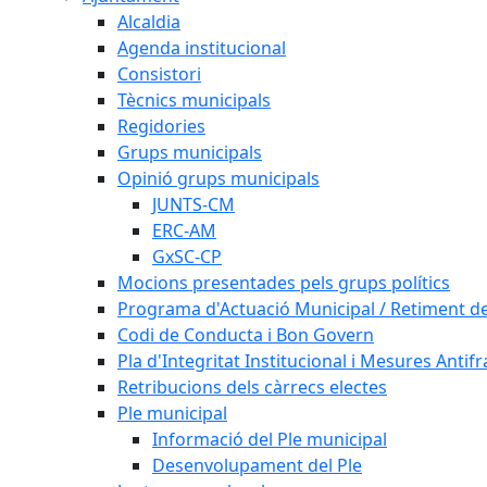
Alcaldia
Agenda institucional
Consistori
Tècnics municipals
Regidories
Grups municipals
Opinió grups municipals
JUNTS-CM
ERC-AM
GxSC-CP
Mocions presentades pels grups polítics
Programa d'Actuació Municipal / Retiment 
Codi de Conducta i Bon Govern
Pla d'Integritat Institucional i Mesures Antif
Retribucions dels càrrecs electes
Ple municipal
Informació del Ple municipal
Desenvolupament del Ple