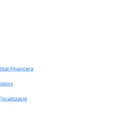
litat Financera
eïdors
iscalització